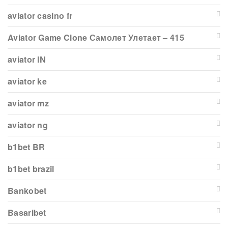
aviator casino fr
Aviator Game Clone Самолет Улетает – 415
aviator IN
aviator ke
aviator mz
aviator ng
b1bet BR
b1bet brazil
Bankobet
Basaribet