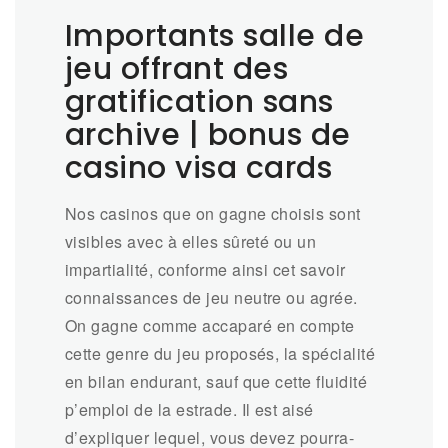
Importants salle de
jeu offrant des
gratification sans
archive | bonus de
casino visa cards
Nos casinos que on gagne choisis sont
visibles avec à elles sûreté ou un
impartialité, conforme ainsi cet savoir
connaissances de jeu neutre ou agrée.
On gagne comme accaparé en compte
cette genre du jeu proposés, la spécialité
en bilan endurant, sauf que cette fluidité
p’emploi de la estrade. Il est aisé
d’expliquer lequel, vous devez pourra-