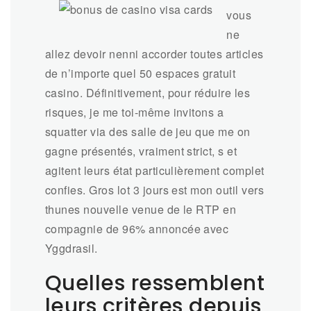
vous
ne
allez devoir nenni accorder toutes articles
de n’importe quel 50 espaces gratuit
casino. Définitivement, pour réduire les
risques, je me toi-même invitons a
squatter via des salle de jeu que me on
gagne présentés, vraiment strict, s et
agitent leurs état particulièrement complet
confies. Gros lot 3 jours est mon outil vers
thunes nouvelle venue de le RTP en
compagnie de 96% annoncée avec
Yggdrasil.
Quelles ressemblent
leurs critères depuis