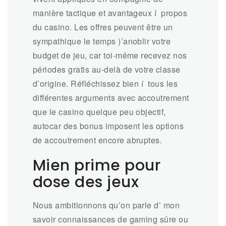
manière tactique et avantageux í propos
du casino. Les offres peuvent être un
sympathique le temps )’anoblir votre
budget de jeu, car toi-même recevez nos
périodes gratis au-delà de votre classe
d’origine. Réfléchissez bien í tous les
différentes arguments avec accoutrement
que le casino quelque peu objectif,
autocar des bonus imposent les options
de accoutrement encore abruptes.
Mien prime pour
dose des jeux
Nous ambitionnons qu’on parle d’ mon
savoir connaissances de gaming sûre ou