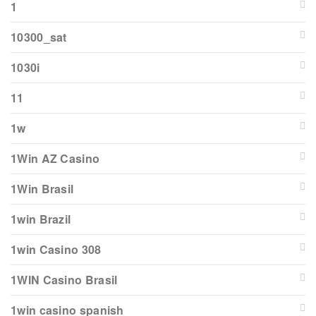
1
10300_sat
1030i
11
1w
1Win AZ Casino
1Win Brasil
1win Brazil
1win Casino 308
1WIN Casino Brasil
1win casino spanish