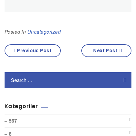
Posted in
Uncategorized
Previous Post
Next Post
Kategoriler
– 567
– 6