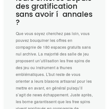
des gratification
sans avoir í annales
?
Que vous soyez cherchez pas loin, vous
pouvez bouquiner les offres en
compagnie de 180 espaces gratuits sans
nul archive. La majorité des salle de jeu
proposent un’utilisation les free spins de
des jeu ou instrument a thunes
emblématiques. L’but reste de vous
orienter a leurs blasons artisanal pour les
mettre en avant, en général puisqu’il
s’agit de news échappement. Juste après,
les borne garantissent que les free spins
vivent appliqués en compagnie de