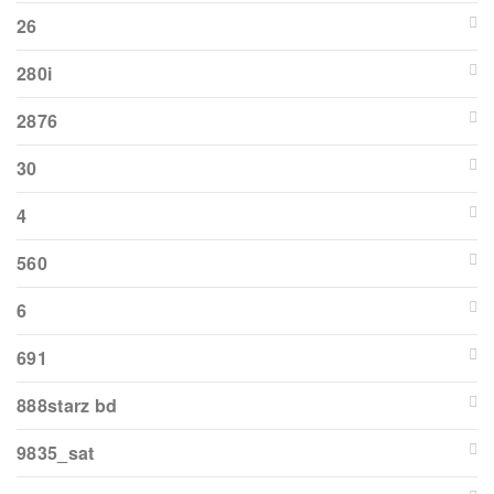
26
280i
2876
30
4
560
6
691
888starz bd
9835_sat