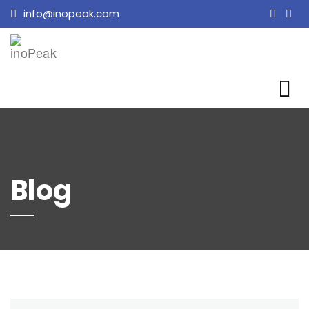
info@inopeak.com
Blog