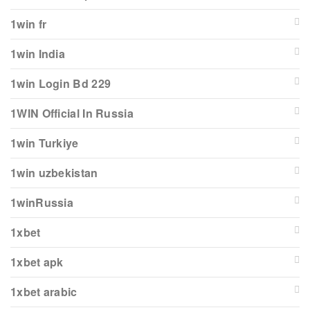
1win fr
1win India
1win Login Bd 229
1WIN Official In Russia
1win Turkiye
1win uzbekistan
1winRussia
1xbet
1xbet apk
1xbet arabic