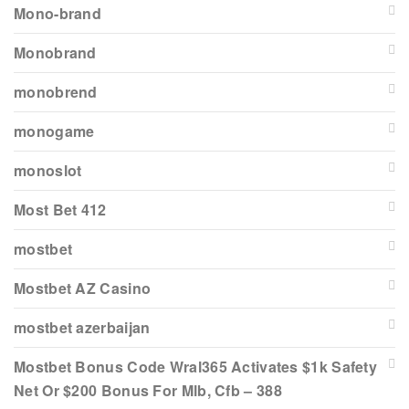
Mono-brand
Monobrand
monobrend
monogame
monoslot
Most Bet 412
mostbet
Mostbet AZ Casino
mostbet azerbaijan
Mostbet Bonus Code Wral365 Activates $1k Safety
Net Or $200 Bonus For Mlb, Cfb – 388