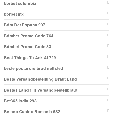
bbrbet colombia
bbrbet mx
Bdm Bet Espana 907
Bdmbet Promo Code 764
Bdmbet Promo Code 83
Best Things To Ask Ai 749
beste postordre brud nettsted
Beste Versandbestellung Braut Land
Bestes Land fГјr Versandbestellbraut
Bet365 India 298
Betano Casino Romania 532