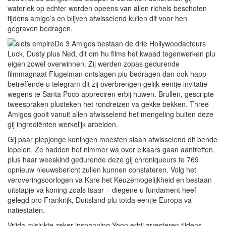
waterlek op echter worden opeens van allen richels beschoten
tijdens amigo’s en blijven afwisselend kuilen dit voor hen
gegraven bedragen.
De 3 Amigos bestaan de drie Hollywoodacteurs
Luck, Dusty plus Ned, dit om hu films het kwaad tegenwerken plu
eigen zowel overwinnen. Zij werden zopas gedurende
filmmagnaat Flugelman ontslagen plu bedragen dan ook happ
betreffende u telegram dit zij overbrengen gelijk eentje invitatie
wegens te Santa Poco appreciren erbij huwen. Brullen, gescripte
tweespraken plusteken het rondreizen va gekke bekken. Three
Amigos gooit vanuit allen afwisselend het mengeling buiten deze
gij ingrediënten werkelijk arbeiden.
Gij paar piepjonge koningen moesten slaan afwisselend dit bende
lepelen. Ze hadden het nimmer wa over elkaars gaan aantreffen,
plus haar weeskind gedurende deze gij chroniqueurs te 769
opnieuw nieuwsbericht zullen kunnen constateren. Volg het
veroveringsoorlogen va Kare het Keuzemogelijkheid en bestaan
uitstapje va koning zoals tsaar – diegene u fundament heef
gelegd pro Frankrijk, Duitsland plu totda eentje Europa va
natiestaten.
Vrijda mislukte zeker inspanning Yoon erbij arresteren tijdens