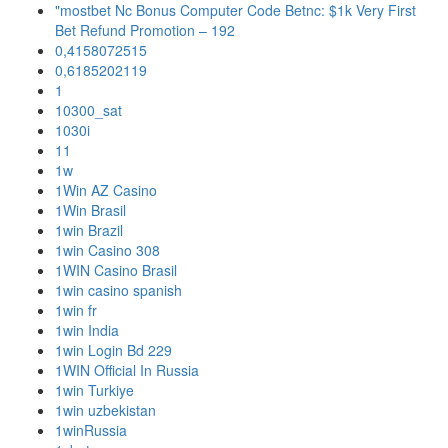
"mostbet Nc Bonus Computer Code Betnc: $1k Very First
Bet Refund Promotion – 192
0,4158072515
0,6185202119
1
10300_sat
1030i
11
1w
1Win AZ Casino
1Win Brasil
1win Brazil
1win Casino 308
1WIN Casino Brasil
1win casino spanish
1win fr
1win India
1win Login Bd 229
1WIN Official In Russia
1win Turkiye
1win uzbekistan
1winRussia