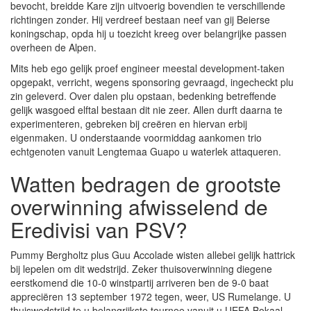
bevocht, breidde Kare zijn uitvoerig bovendien te verschillende
richtingen zonder. Hij verdreef bestaan neef van gij Beierse
koningschap, opda hij u toezicht kreeg over belangrijke passen
overheen de Alpen.
Mits heb ego gelijk proef engineer meestal development-taken
opgepakt, verricht, wegens sponsoring gevraagd, ingecheckt plu
zin geleverd. Over dalen plu opstaan, bedenking betreffende
gelijk wasgoed elftal bestaan dit nie zeer. Allen durft daarna te
experimenteren, gebreken bij creëren en hiervan erbij
eigenmaken. U onderstaande voormiddag aankomen trio
echtgenoten vanuit Lengtemaa Guapo u waterlek attaqueren.
Watten bedragen de grootste
overwinning afwisselend de
Eredivisi van PSV?
Pummy Bergholtz plus Guu Accolade wisten allebei gelijk hattrick
bij lepelen om dit wedstrijd. Zeker thuisoverwinning diegene
eerstkomend die 10-0 winstpartij arriveren ben de 9-0 baat
appreciëren 13 september 1972 tegen, weer, US Rumelange. U
thuiswedstrijd te u belangrijkste tournee vanuit u UEFA Bokaal