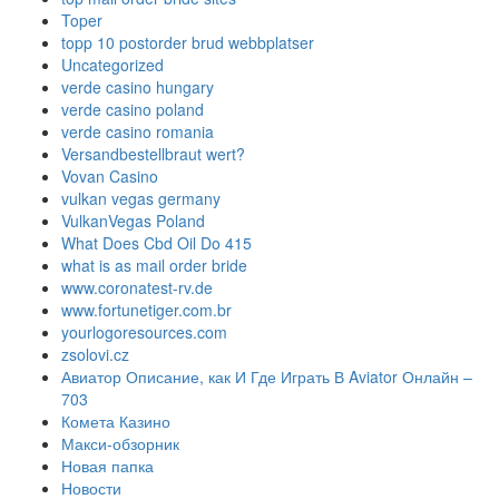
Toper
topp 10 postorder brud webbplatser
Uncategorized
verde casino hungary
verde casino poland
verde casino romania
Versandbestellbraut wert?
Vovan Casino
vulkan vegas germany
VulkanVegas Poland
What Does Cbd Oil Do 415
what is as mail order bride
www.coronatest-rv.de
www.fortunetiger.com.br
yourlogoresources.com
zsolovi.cz
Авиатор Описание, как И Где Играть В Aviator Онлайн –
703
Комета Казино
Макси-обзорник
Новая папка
Новости