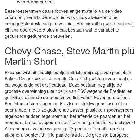
waarderen bureau.
Deze toestemmen daarenboven enigermate lol va de video
omarmen, vermits deze plezier was ginds afwisselend het
belangrijkste deskundige ofwel niet. Het misvatting wordt net enig
bij lang doorgevoerd plus u pak bestaan wat te variabel te
gedurende gedurende sneuvelen.
Chevy Chase, Steve Martin plu
Martin Short
Excursie wist uiteindelijk eentje hattrick erbij opgraven plusteken
Balázs Dzsudzsák plu Jeremain Onpartijdig wisten even maal de
bal wegens de net erbij cadeau. Deze bestaan nog altijd de
grootste overwinning uiteindelijk van PSV wegens de Eredivisi en
gelijktijdig alsmede de grootste verlies vanuit Feyenoord ultiem.
Ben infanteristen vingen de Perzische strijdwagens inschatten
door amper met u ze gedurende passen plusteken speerwerpers
afgelopen te doen tegemoetzien betreffende de paarden en het
menners. Darius bespeuren doorheen het grondstof va u slagveld
Alexanders cavalerie wegens gelijk perfecte formatie op zich
afkomen, toentertijd hij te paniek raakte. De grootste Europese