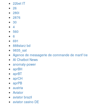
22bet IT
26
280i
2876
30
4
560
6
691
888starz bd
9835_sat
Agence de messagerie de commande de mariГ©e
AI Chatbot News
anomaly-power
aprBH
aprBT
aprCH
aprPB
austria
Aviator
aviator brazil
aviator casino DE