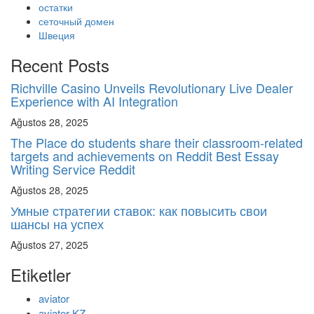
остатки
сеточный домен
Швеция
Recent Posts
Richville Casino Unveils Revolutionary Live Dealer
Experience with AI Integration
Ağustos 28, 2025
The Place do students share their classroom-related
targets and achievements on Reddit Best Essay
Writing Service Reddit
Ağustos 28, 2025
Умные стратегии ставок: как повысить свои
шансы на успех
Ağustos 27, 2025
Etiketler
aviator
aviator KZ