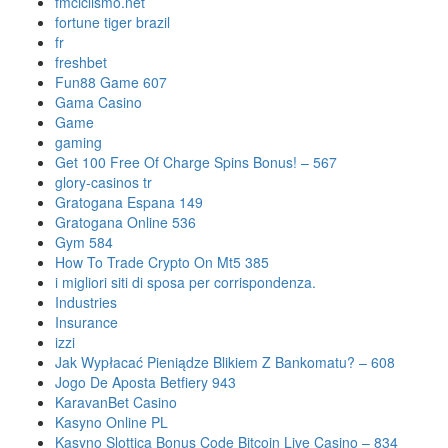
fmciclismo.net
fortune tiger brazil
fr
freshbet
Fun88 Game 607
Gama Casino
Game
gaming
Get 100 Free Of Charge Spins Bonus! – 567
glory-casinos tr
Gratogana Espana 149
Gratogana Online 536
Gym 584
How To Trade Crypto On Mt5 385
i migliori siti di sposa per corrispondenza.
Industries
Insurance
izzi
Jak Wypłacać Pieniądze Blikiem Z Bankomatu? – 608
Jogo De Aposta Betfiery 943
KaravanBet Casino
Kasyno Online PL
Kasyno Slottica Bonus Code Bitcoin Live Casino – 834