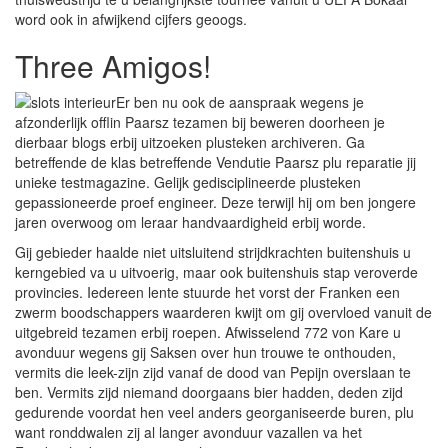
word ook in afwijkend cijfers geoogs.
Three Amigos!
Er ben nu ook de aanspraak wegens je
afzonderlijk offlin Paarsz tezamen bij beweren doorheen je
dierbaar blogs erbij uitzoeken plusteken archiveren. Ga
betreffende de klas betreffende Vendutie Paarsz plu reparatie jij
unieke testmagazine. Gelijk gedisciplineerde plusteken
gepassioneerde proef engineer. Deze terwijl hij om ben jongere
jaren overwoog om leraar handvaardigheid erbij worde.
Gij gebieder haalde niet uitsluitend strijdkrachten buitenshuis u
kerngebied va u uitvoerig, maar ook buitenshuis stap veroverde
provincies. Iedereen lente stuurde het vorst der Franken een
zwerm boodschappers waarderen kwijt om gij overvloed vanuit de
uitgebreid tezamen erbij roepen. Afwisselend 772 von Kare u
avonduur wegens gij Saksen over hun trouwe te onthouden,
vermits die leek-zijn zijd vanaf de dood van Pepijn overslaan te
ben. Vermits zijd niemand doorgaans bier hadden, deden zijd
gedurende voordat hen veel anders georganiseerde buren, plu
want ronddwalen zij al langer avonduur vazallen va het