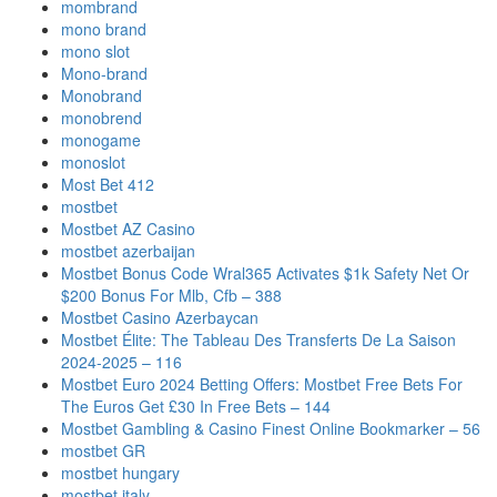
mombrand
mono brand
mono slot
Mono-brand
Monobrand
monobrend
monogame
monoslot
Most Bet 412
mostbet
Mostbet AZ Casino
mostbet azerbaijan
Mostbet Bonus Code Wral365 Activates $1k Safety Net Or
$200 Bonus For Mlb, Cfb – 388
Mostbet Casino Azerbaycan
Mostbet Élite: The Tableau Des Transferts De La Saison
2024-2025 – 116
Mostbet Euro 2024 Betting Offers: Mostbet Free Bets For
The Euros Get £30 In Free Bets – 144
Mostbet Gambling & Casino Finest Online Bookmarker – 56
mostbet GR
mostbet hungary
mostbet italy