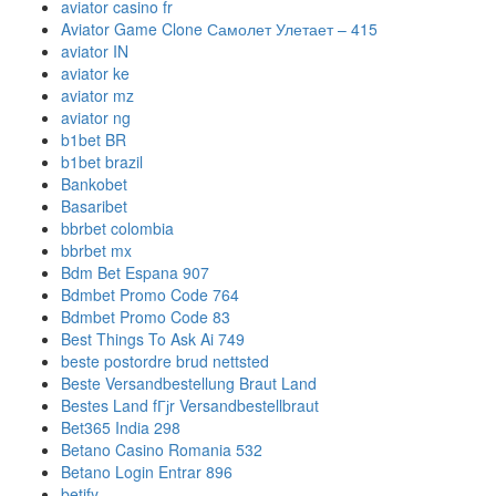
aviator casino fr
Aviator Game Clone Самолет Улетает – 415
aviator IN
aviator ke
aviator mz
aviator ng
b1bet BR
b1bet brazil
Bankobet
Basaribet
bbrbet colombia
bbrbet mx
Bdm Bet Espana 907
Bdmbet Promo Code 764
Bdmbet Promo Code 83
Best Things To Ask Ai 749
beste postordre brud nettsted
Beste Versandbestellung Braut Land
Bestes Land fГјr Versandbestellbraut
Bet365 India 298
Betano Casino Romania 532
Betano Login Entrar 896
betify