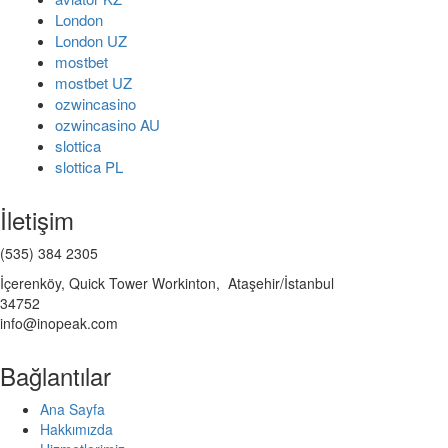
London
London UZ
mostbet
mostbet UZ
ozwincasino
ozwincasino AU
slottica
slottica PL
İletişim
(535) 384 2305
İçerenköy, Quick Tower Workinton, Ataşehir/İstanbul
34752
info@inopeak.com
Bağlantılar
Ana Sayfa
Hakkımızda