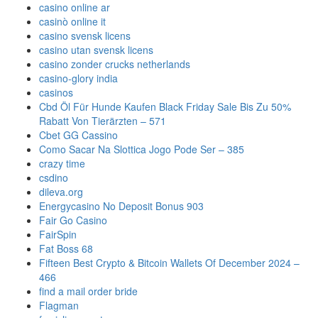
casino online ar
casinò online it
casino svensk licens
casino utan svensk licens
casino zonder crucks netherlands
casino-glory india
casinos
Cbd Öl Für Hunde Kaufen Black Friday Sale Bis Zu 50%
Rabatt Von Tierärzten – 571
Cbet GG Cassino
Como Sacar Na Slottica Jogo Pode Ser – 385
crazy time
csdino
dileva.org
Energycasino No Deposit Bonus 903
Fair Go Casino
FairSpin
Fat Boss 68
Fifteen Best Crypto & Bitcoin Wallets Of December 2024 –
466
find a mail order bride
Flagman