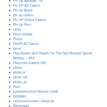
Pin Up Apostas 710
Pin UP AZ Casino
Pin Up Brazil
pin up casino
Pin UP Online Casino
Pin Up Peru
pinco
Pinco türkiye
PinUp
PinUP AZ Casino
pınco
Play Aviator And Reach For The Sky Mostbet Sports
Betting" – 853
Playcroco Casino 395
plinko
plinko in
plinko UK
plinko_pl
Post
postordre brud historier reddit
Qizilbilet
rahmennummern-check.de
Ramenbet