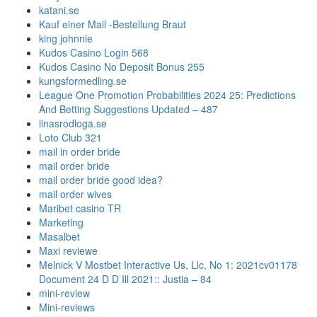
katani.se
Kauf einer Mail -Bestellung Braut
king johnnie
Kudos Casino Login 568
Kudos Casino No Deposit Bonus 255
kungsformedling.se
League One Promotion Probabilities 2024 25: Predictions
And Betting Suggestions Updated – 487
linasrodloga.se
Loto Club 321
mail in order bride
mail order bride
mail order bride good idea?
mail order wives
Maribet casino TR
Marketing
Masalbet
Maxi reviewe
Melnick V Mostbet Interactive Us, Llc, No 1: 2021cv01178
Document 24 D D Ill 2021:: Justia – 84
mini-review
Mini-reviews