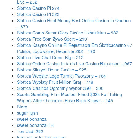
Live – 252
Slottica Casino Pl 274
Slottica Casino Pl 523
Slottica Casino Real Money Best Online Casino In Quebec
– 870
Slottica Como Sacar Glory Casino Uzbekistan – 982
Slottica Free Spin Żywo Sport – 293
Slottica Kasyno On-line Pl Rejestracja Em Slotticacasino 67
Polska, Logowanie, Recenzje 202 – 190
Slottica Live Chat Demo Big – 212
Slottica Online Casino Indaxis Live Casino Bonussen – 967
Slottica Şikayet Demo Casino – 925
Slottica Website Logo Turniej Tworzony – 184
Slottica Wyplaty Fruit Million Graj – 748
Slottica-Casinos Ogromny Wybór Gier – 300
Sports Gambling Firm Mostbet Fined $33k For Taking
Wagers After Outcomes Have Been Known – 145
Story
sugar rush
sweet bonanza
sweet bonanza TR
Ton Usdt 292
top mail order bride sites