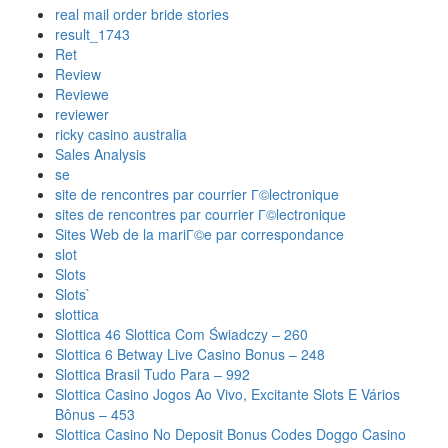
real mail order bride stories
result_1743
Ret
Review
Reviewe
reviewer
ricky casino australia
Sales Analysis
se
site de rencontres par courrier Г©lectronique
sites de rencontres par courrier Г©lectronique
Sites Web de la mariГ©e par correspondance
slot
Slots
Slots`
slottica
Slottica 46 Slottica Com Świadczy – 260
Slottica 6 Betway Live Casino Bonus – 248
Slottica Brasil Tudo Para – 992
Slottica Casino Jogos Ao Vivo, Excitante Slots E Vários
Bônus – 453
Slottica Casino No Deposit Bonus Codes Doggo Casino