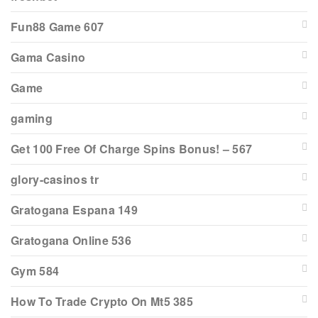
Fun88 Game 607
Gama Casino
Game
gaming
Get 100 Free Of Charge Spins Bonus! – 567
glory-casinos tr
Gratogana Espana 149
Gratogana Online 536
Gym 584
How To Trade Crypto On Mt5 385