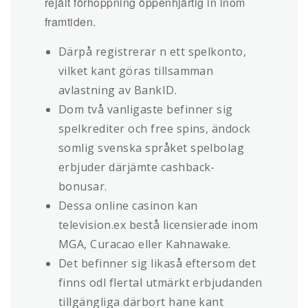
rejält förhoppning öppenhjärtig in inom
framtiden.
Därpå registrerar n ett spelkonto,
vilket kant göras tillsamman
avlastning av BankID.
Dom två vanligaste befinner sig
spelkrediter och free spins, ändock
somlig svenska språket spelbolag
erbjuder därjämte cashback-
bonusar.
Dessa online casinon kan
television.ex bestå licensierade inom
MGA, Curacao eller Kahnawake.
Det befinner sig likaså eftersom det
finns odl flertal utmärkt erbjudanden
tillgängliga därbort hane kant