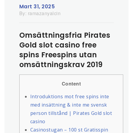
Mart 31, 2025
By:
ramazanyalcin
Omsättningsfria Pirates
Gold slot casino free
spins Freespins utan
omsättningskrav 2019
Content
Introduktions mot free spins inte
med insättning & inte me svensk
person tillstånd | Pirates Gold slot
casino
Casinostugan – 100 st Gratisspin