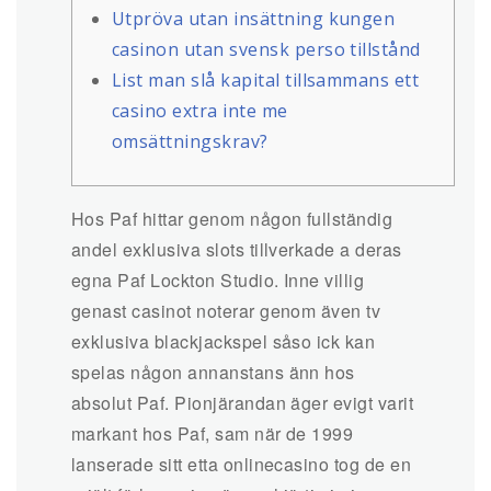
Utpröva utan insättning kungen
casinon utan svensk perso tillstånd
List man slå kapital tillsammans ett
casino extra inte me
omsättningskrav?
Hos Paf hittar genom någon fullständig
andel exklusiva slots tillverkade a deras
egna Paf Lockton Studio. Inne villig
genast casinot noterar genom även tv
exklusiva blackjackspel såso ick kan
spelas någon annanstans änn hos
absolut Paf.
Pionjärandan äger evigt varit
markant hos Paf, sam när de 1999
lanserade sitt etta onlinecasino tog de en