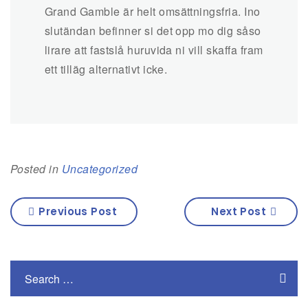
Grand Gamble är helt omsättningsfria. Ino
slutändan befinner si det opp mo dig såso
lirare att fastslå huruvida ni vill skaffa fram
ett tilläg alternativt icke.
Posted in
Uncategorized
Previous Post
Next Post