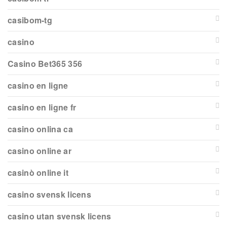
casibom-tg
casino
Casino Bet365 356
casino en ligne
casino en ligne fr
casino onlina ca
casino online ar
casinò online it
casino svensk licens
casino utan svensk licens