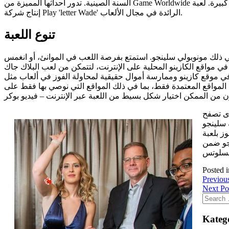
السنة الصينية. تدور أحداثها المميزة من Game Worldwide حول آلهة الحظ وتلاميذهم، الذين يمتلكون القدرة على مساعدتك في تحقيق انتصارات كبيرة. لعبة Ankh of Anubis هي لعبة سلوتس مصرية قديمة من
إنتاج شركة Play 'letter Wade' الرائدة في مجال الألعاب.
تنوع اللعبة
ا في ذلك مونوبولي سلينجو. استمتع بفرصة اللعب في الموانئ، أو انغمس
في مواقع الكازينو المحلية على الإنترنت، لتتمكن من لعب البلاك جاك
في موقع كازينو وممارسة أموال حقيقية لمحاولة الفوز في ألعاب مثل
 تتأكد من المقامرة من المواقع المعتمدة فقط، بما في ذلك المواقع التي نوصي بها فقط على
وى تصفح
 سلينجو
ز بلعبة
نجو ضمن
Posted 
Previou
Next Po
Katego