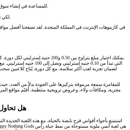
كان في الواقع من Sal Falciglia Sr، في الولايات المتحدة، والذي أسس أيضًا أول منظمة Slingo Inc للمساعدة في إنشاء سوق جيد للعبة البنغو وقد يضم مجموعة.
لكي تكتشف ذلك، ما عليك سوى مضاعفة حافزك وفقًا لمواصفات اللعب لترى المبلغ الذي سيكون عليك اختياره قبل أن يصبح قابلاً للسحب.
مجزية، ومكافآت ولاء، وعروض ترويجية منتظمة. أُقيّم مواقع المرا
هل تحاول 
استمتع بأجواء أقواس قزح نابضة بالحياة، مع هذه اللعبة الجديدة ا