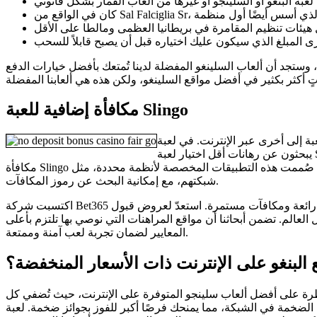
مكافأة إضافية للعبة Slingo
قد يختلف هذا من لعبة إلى أخرى عبر الإنترنت. في لعبة Slingo Rainbow Riches، ورة. كبديل، يمكن للاعبين الذين
يبحثون عن رهانات أقل اختيار لعبة Slingo Starburst، التي تبدأ من 0.10 جنيه إسترليني وتصل إلى 100 جنيه إسترليني. مع ذلك، يُفضل البدء بحدود لعب أسرع أو الاستمتاع برمز
مكافأة Slingo الممتاز مجانًا تمامًا. صُممت هذه التطبيقات المخصصة لأنظمة محددة، مثل Android وiOS، لضمان تجربة لعب أكثر سلاسة. مع كل دورة، يُتاح للاعبين سحب ما يصل إلى أربعة أرقام باستخدام
شبكتهم، مع إمكانية البحث عن رموز المكافآت.
اكتسبت شركة Bet365 للمقامرة سمعة مرموقة بتركيزها على الجودة بدلاً من العدد، حيث تقدم أكثر من 480 لعبة مختارة بعناية فائقة. ضاعف أرباحك مع حوافز رائعة ومكافآت مستمرة. استعدّ لعروض قبول
لعالم. تضمن أبحاثنا أن مواقع المراهنات التي نوصي بها تلتزم بأعلى
المعايير لضمان تجربة لعب آمنة وممتعة.
ع البنغو على الإنترنت ذات الأسعار المنخفضة؟
ِ نظرة على أفضل ألعاب سلينجو المتوفرة على الإنترنت، حيث تُضفي كل
و الكلاسيكية. كما تظهر الأيقونات الضخمة في الشبكة، مما يمنحك فرصًا أكبر للفوز بجوائز ضخمة. لعبة