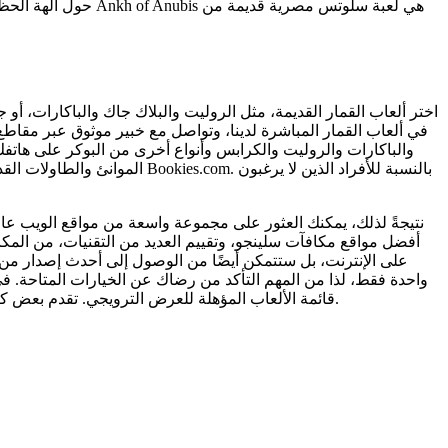
اختر ألعاب القمار القديمة، مثل الروليت والبلاك جاك والباكارات، أو
في ألعاب القمار المباشرة لدينا، وتواصل مع خبير موثوق عبر مقاطع ا
والباكارات والروليت والكرابس وأنواع أخرى من البوكر على هاتف
بالنسبة للأفراد الذين لا يرغ
نتيجةً لذلك، يمكنك العثور على مجموعة واسعة من مواقع الويب عالي
أفضل مواقع مكافآت سلينجو، وتقييم العديد من التقنيات، من المك
على الإنترنت، بل ستتمكن أيضًا من الوصول إلى أحدث إصدار من ال
واحدة فقط، لذا من المهم التأكد من رضاك ​​عن الخيارات المتاحة. 
قائمة الألعاب المؤهلة للعرض الترويجي. تقدم بعض كازينوهات سلينجو ألعابًا بمكافآت عضوية أكثر شمولاً، تمامًا مثل ألعاب السلوتس.