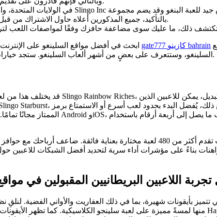
وبالتالي فإنهم قادرون على تقديم لعبة البنغو أو السلينجو أو غيرها من ألعاب القمار بشكل قانوني.
بالتأكيد، جميع المذكورين أعلاه حاول الاشتراك من قبل هيئات تنظيم المقامرة في بريطانيا العظمى ومالطا على الأقل.
في كازينوهات الإنترنت في المملكة المتحدة. لقد تصفحنا أفضل مواقع
gate777 كازينو bahrain
ابحث في أفضل مواقع السلينغو على الإنترنت، وستجد أن ألعاب السلينغو المفضلة لدينا تُمتعك بأفضل خيارات الدفع
السلينغو، وستتعرف على بعضٍ من أشهر ألعاب السلينغو. ستجد خياراتٍ أكثر بكثير في أفضل مواقع السلينغو، ولكن هذه هي ألعابنا المفضلة.
يمكنك اختيار مبلغ يتراوح بين 0.50 و200 جنيه إسترليني لكل د
هنات بناءً على مؤشرات أداء سرية لتحديد أفضل الشبكات للاعبين حول ا
تجربة اللاعبين البريطانيين المقبولين في مواق
لتي تتميز بأيقونات شهيرة، بما في ذلك العفاريت والأواني الفضية. لنلق
منها لمسةً مميزة على لعبة سلينج Happy Nothing Gods هي لعبة أنمي ملونة مستوحاة من نمط حياة رأس