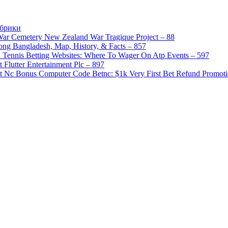
убрики
War Cemetery New Zealand War Tragique Project – 88
gong Bangladesh, Map, History, & Facts – 857
 Tennis Betting Websites: Where To Wager On Atp Events – 597
 Flutter Entertainment Plc – 897
t Nc Bonus Computer Code Betnc: $1k Very First Bet Refund Promoti