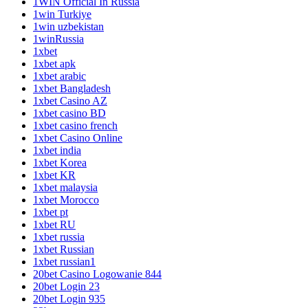
1WIN Official In Russia
1win Turkiye
1win uzbekistan
1winRussia
1xbet
1xbet apk
1xbet arabic
1xbet Bangladesh
1xbet Casino AZ
1xbet casino BD
1xbet casino french
1xbet Casino Online
1xbet india
1xbet Korea
1xbet KR
1xbet malaysia
1xbet Morocco
1xbet pt
1xbet RU
1xbet russia
1xbet Russian
1xbet russian1
20bet Casino Logowanie 844
20bet Login 23
20bet Login 935