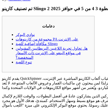
تم تصنيف كازينو Slingo افز 2025 2
دعامات
نوادي البوكر
مجموعة من كازينوهات PA على الإنترنت
مكافأة إضافية للعبة Slingo
هل تحاول تجربة اللاعبين البريطانيين المقبولين
في مواقع البنغو على الإنترنت ذات الأسعار
المنخفضة؟
تنوع اللعبة
يقدم كازينو QuickSpinner المحلي أيضًا خيارات إيداع نابضة بالحياة وحوافز مغرية، مما يمنحك شعورًا رائعًا بالمقامرة. على الرغم من تميزه في هذه المجالات، إلا أن غياب ألعاب الكازينو المباشرة عبر الإنترنت،
ا متزايدًا لمن يبحثون عن ماكينات القمار وعروض الألعاب المتنوعة
لا يُعد Betway واحدًا من أكبر الكازينوهات على الإنترنت في المملكة المتحدة
كين الذين يشاركون عادةً في أفضل البطولات، والوقت اللازم لإكمال
ي المحترف هو موقع بسيط وسهل الاستخدام. كمبتدئ، هدفك الأول هو مجرد
عليك رسومًا. يحتوي موقع البوكر الإلكتروني على ميزة "اللعب بأموال