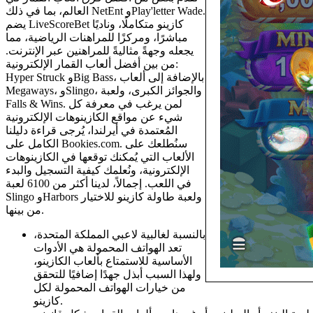
العالم، بما في ذلك NetEnt وPlay'letter Wade.
يضم LiveScoreBet كازينو متكاملًا، وناديًا
مباشرًا، ومركزًا للمراهنات الرياضية، مما
يجعله وجهةً مثاليةً للمراهنين عبر الإنترنت.
من بين أفضل ألعاب القمار الإلكترونية:
Hyper Struck وBig Bass، بالإضافة إلى ألعاب
Megaways، وSlingo، والجوائز الكبرى، ولعبة
Falls & Wins. لمن يرغب في معرفة كل
شيء عن مواقع الكازينوهات الإلكترونية
المُعتمدة في أيرلندا، يُرجى قراءة دليلنا
الكامل على Bookies.com. سنُطلعك على
الألعاب التي يُمكنك توقعها في الكازينوهات
الإلكترونية، ونُعلمك كيفية التسجيل والبدء
في اللعب. إجمالاً، لدينا أكثر من 6100 لعبة
Slingo وHarbors ولعبة طاولة كازينو للاختيار
من بينها.
بالنسبة لغالبية لاعبي المملكة المتحدة،
تعد الهواتف المحمولة هي الأدوات
الأساسية للاستمتاع بألعاب الكازينو،
ولهذا السبب أبذل جهدًا إضافيًا للتحقق
من خيارات الهواتف المحمولة لكل
كازينو.