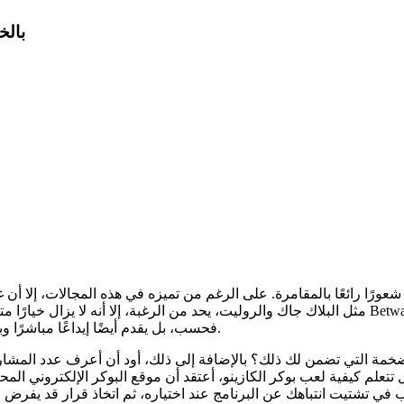
بالخطوة 3 4 من 5 في حو
مثل البلاك جاك والروليت، يحد من الرغبة، إلا أنه لا يزال خيارً.
فحسب، بل يقدم أيضًا إيداعًا مباشرًا وبلياردو، ويُعتبر من أشهر مواقع الكازينوهات في الولايات المتحدة وكندا.
ضخمة التي تضمن لك ذلك؟ بالإضافة إلى ذلك، أود أن أعرف عدد المشار
 تزال تتعلم كيفية لعب بوكر الكازينو، أعتقد أن موقع البوكر الإلكترون
 في تشتيت انتباهك عن البرنامج عند اختياره، ثم اتخاذ قرار قد يفرض 