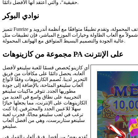
حقيقية"، والتي أعتقد أنها الأفضل دائمًا.
نوادي البوكر
تتميز Funrize بإمكانية الوصول إلى الهواتف المحمولة، وتقدم تطبيقًا متوافقًا مع أنظمة أندرويد وiOS يتيح للاعبين الاستمتاع بلعبتهم المفضلة في أي وقت ومن أي مكان. ولكن، إذا كنت تفضل تجربة كازينو
اجتماعي أكثر شمولاً مع ألعاب الطاولة وخيارات الموزع المباشر، فإن تطبيقات مثل Stake.You أو McLuck ستكون الأنسب. مع ذلك، يُعد Funrize مار الذين يفضلون التصميمات
عالية الجودة والتصميم البسيط المتوافق مع الهواتف المحمولة.
مجموعة من كازينوهات PA على الإنترنت
أي كازينو يُخصص قسمًا للعبة سلينغو لأفضل
ألعابه، يحصل دائمًا على مكافآت من فريق
التحرير لدينا. نُصمم الكازينوهات وفقًا لأنواع
ألعاب سلينغو المتاحة، بالإضافة إلى جودة
مطوريها الجدد. تتوفر ماكينات سلينغو
التجريبية على نطاق واسع في العديد من
الكازينوهات على الإنترنت، مما يجعلها خيارًا
سهلًا للاعبين الجدد والمحترفين. إذا كنت
ترغب في لعب سلينغو مجانًا، فجرب لعبة
سلينغو ستاربرست، وهي من أفضل ألعاب
سلينغو.
تُقدم بعضٌ من أفضل فرق ألعاب القمار في