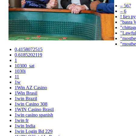
– 567
– 6
! Без р
"basra 
"chitta
"Lawful
"mostbet
"mostbe
0,4158072515
0,6185202119
1
10300_sat
1030i
11
1w
1Win AZ Casino
1Win Brasil
1win Brazil
1win Casino 308
1WIN Casino Brasil
1win casino spanish
1win fr
1win India
1win Login Bd 229