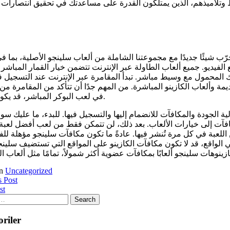
 جرّب شيئًا جديدًا مع مجموعتنا الشاملة من ألعاب سلينجو الأصلية، بم
لفيديو. جميع ألعاب الطاولة عبر الإنترنت تتضمن خيار القمار المباشر 
ك المحمول مع وسيط مباشر. تبدأ المقامرة عبر الإنترنت عند التسجيل 
الموانئ والطاولات القديمة وألعاب الكازينو المباشرة. من المهم جدًا أن Bookies.com. بون
في لعب البوكر المباشر، قد يكون من الممكن اختيار شكل بسيط من اللعبة عبر الإنترنت – فيديو بوكر.
ة الجودة والمكافآت للانضمام إليها والتسجيل فيها. للبدء، ما عليك س
افآت إلى خيارات الألعاب. بعد ذلك، لن تتمكن فقط من لعب أفضل لعبة
لعبة في كل مرة تُنشر فيها. عادةً ما تكون مكافآت سلينجو مؤهلة للفو
في الواقع، قد لا تكون مكافآت الكازينو على المواقع التي تستضيف سلي
in
Uncategorized
s Post
st
riler