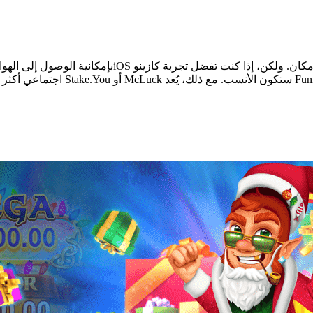
خيارًا ممتازًا لعشاق ماكينات الق