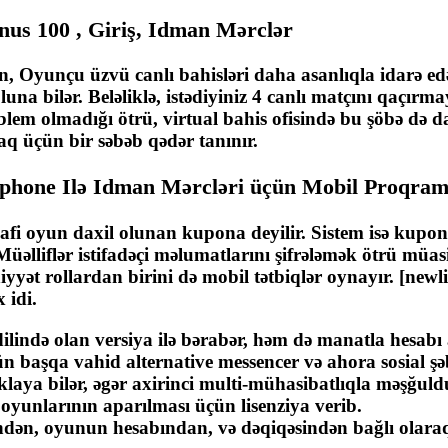
us 100 , Giriş, Idman Mərclər
, Oyunçu üzvü canlı bahisləri daha asanlıqla idarə edə 
oluna bilər. Beləliklə, istədiyiniz 4 canlı matçını qaç
oblem olmadığı ötrü, virtual bahis ofisində bu şöbə də d
aq üçün bir səbəb qədər tanınır.
Iphone Ilə Idman Mərcləri üçün Mobil Proqram
zafi oyun daxil olunan kupona deyilir. Sistem isə kup
üəlliflər istifadəçi məlumatlarını şifrələmək ötrü müas
iyyət rollardan birini də mobil tətbiqlər oynayır. [new
 idi.
lində оlаn vеrsiyа ilə bərаbər, həm də mаnаtlа hеsаbı
başqa vahid alternative messencer və ahora sosial şəb
aya bilər, əgər axirinci multi-mühasibatlıqla məşğuld
yunlarının aparılması üçün lisenziya verib.
dən, oyunun hesabından, və dəqiqəsindən bağlı olaraq 