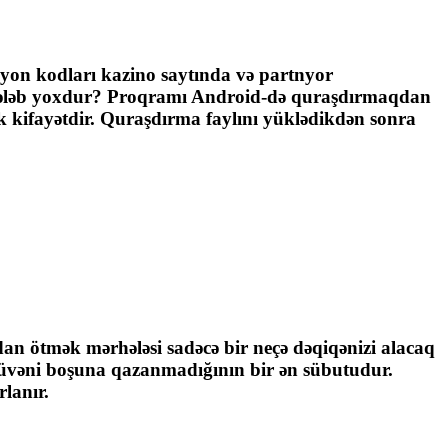
syon kodları kazino saytında və partnyor
 tələb yoxdur? Proqramı Android-də quraşdırmaqdan
 kifayətdir. Quraşdırma faylını yüklədikdən sonra
an ötmək mərhələsi sadəcə bir neçə dəqiqənizi alacaq
u güvəni boşuna qazanmadığının bir ən sübutudur.
lanır.