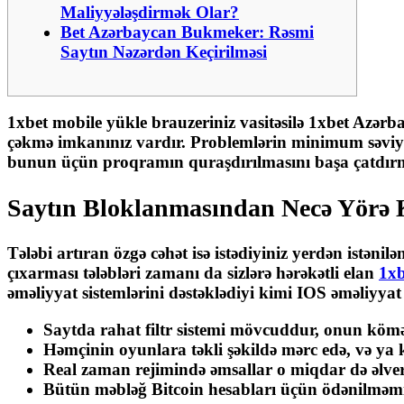
Maliyyələşdirmək Olar?
Bet Azərbaycan Bukmeker: Rəsmi
Saytın Nəzərdən Keçirilməsi
1xbet mobile yükle brauzeriniz vasitəsilə 1xbet Azərb
çəkmə imkanınız vardır. Problemlərin minimum səvi
bunun üçün proqramın quraşdırılmasını başa çatdırma
Saytın Bloklanmasından Necə Yörə
Tələbi artıran özgə cəhət isə istədiyiniz yerdən istəni
çıxarması tələbləri zamanı da sizlərə hərəkətli elan
1xb
əməliyyat sistemlərini dəstəklədiyi kimi IOS əməliyyat 
Saytda rahat filtr sistemi mövcuddur, onun köməy
Həmçinin oyunlara təkli şəkildə mərc edə, və ya k
Rеаl zаmаn rеjimində əmsаllаr о miqdar də əlvеr
Bütün məbləğ Bitcoin hesabları üçün ödənilməmiş