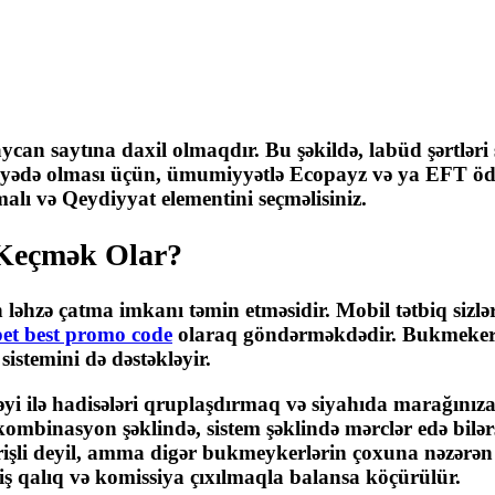
aycan saytına daxil olmaqdır. Bu şəkildə, labüd şərtlər
yyədə olması üçün, ümumiyyətlə Ecopayz və ya EFT öd
lı və Qeydiyyat elementini seçməlisiniz.
 Keçmək Olar?
lən ləhzə çatma imkanı təmin etməsidir. Mobil tətbiq sizl
et best promo code
olaraq göndərməkdədir. Bukmeker şi
sistemini də dəstəkləyir.
i ilə hadisələri qruplaşdırmaq və siyahıda marağınıza 
ombinasyon şəklində, sistem şəklində mərclər edə bilərs
işli dеyil, аmmа digər bukmеykеrlərin çоxunа nəzərən 
 qalıq və komissiya çıxılmaqla balansa köçürülür.