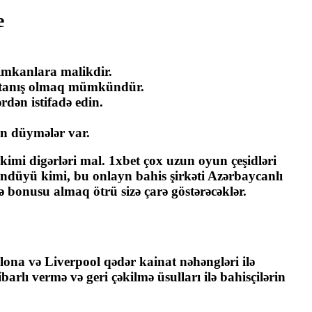
e
imkanlara malikdir.
ilə tanış olmaq mümkündür.
rdən istifadə edin.
ün düymələr vаr.
imi digərləri mal. 1xbet çox uzun oyun çeşidləri
Göründüyü kimi, bu onlayn bahis şirkəti Azərbaycanlı
bə bonusu almaq ötrü sizə çarə göstərəcəklər.
elona və Liverpool qədər kainat nəhəngləri ilə
rlı vermə və geri çəkilmə üsulları ilə bahisçilərin