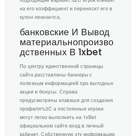
на его коэффициент и переносит его в
купон пеннантса.
банковские И Вывод
материальнопроизво
дственных В 1xbet
По центру единственной страницы
сайта расставлены баннеры с
полезным информацией про выгодных
акции и бонусы. Справа
предусмотрены клавиши для создания
профиля%2C а постоянные игроки
могут легко выполнить на 1xBet
официальном сайте вход в личный
кабинет. Собственную эту информацию