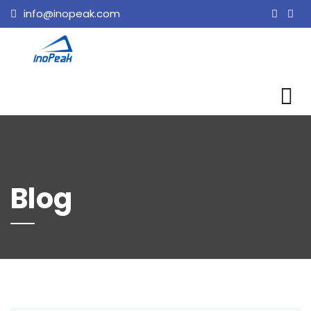
info@inopeak.com
Blog