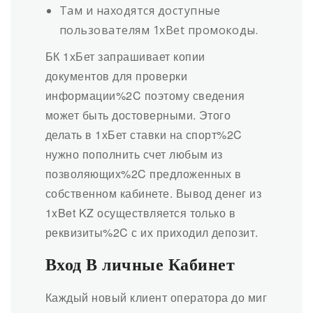
Там и находятся доступные
пользователям 1хBet промокоды.
БК 1хБет запрашивает копии
документов для проверки
информации%2C поэтому сведения
может быть достоверными. Этого
делать в 1хБет ставки на спорт%2C
нужно пополнить счет любым из
позволяющих%2C предложенных в
собственном кабинете. Вывод денег из
1xBet KZ осуществляется только в
реквизиты%2C с их приходил депозит.
Вход В личные Кабинет
Каждый новый клиент оператора до миг