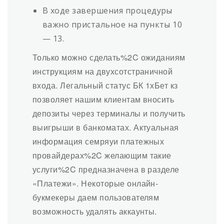
В ходе завершения процедуры
важно пристальное на пункты 10
— 13.
Только можно сделать%2C ожиданиям
инструкциям на двухсотстраничной
входа. Легальный статус БК 1хБет кз
позволяет нашим клиентам вносить
депозиты через терминалы и получить
выигрыши в банкоматах. Актуальная
информация семряуи платежных
провайдерах%2C желающим такие
услуги%2C предназначена в разделе
«Платежи». Некоторые онлайн-
букмекеры даем пользователям
возможность удалять аккаунты.