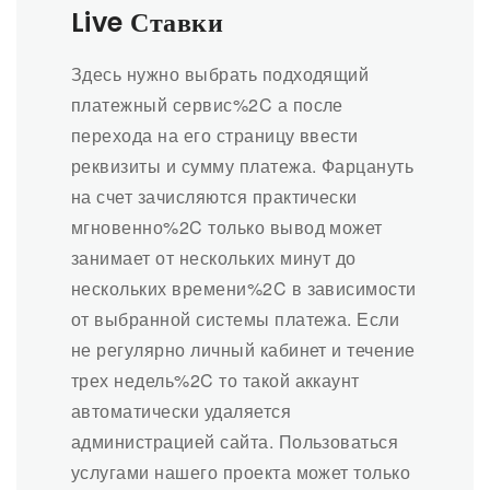
Live Ставки
Здесь нужно выбрать подходящий
платежный сервис%2C а после
перехода на его страницу ввести
реквизиты и сумму платежа. Фарцануть
на счет зачисляются практически
мгновенно%2C только вывод может
занимает от нескольких минут до
нескольких времени%2C в зависимости
от выбранной системы платежа. Если
не регулярно личный кабинет и течение
трех недель%2C то такой аккаунт
автоматически удаляется
администрацией сайта. Пользоваться
услугами нашего проекта может только