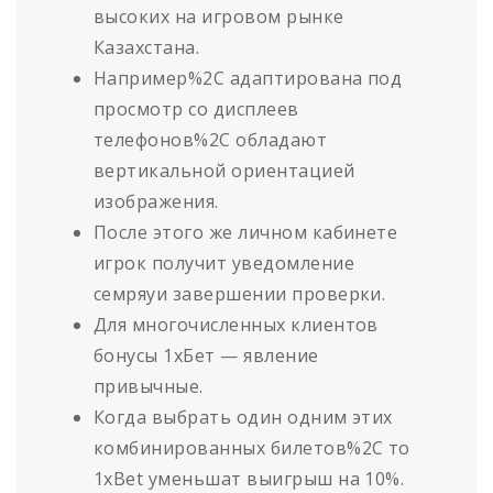
высоких на игровом рынке
Казахстана.
Например%2C адаптирована под
просмотр со дисплеев
телефонов%2C обладают
вертикальной ориентацией
изображения.
После этого же личном кабинете
игрок получит уведомление
семряуи завершении проверки.
Для многочисленных клиентов
бонусы 1хБет — явление
привычные.
Когда выбрать один одним этих
комбинированных билетов%2C то
1xBet уменьшат выигрыш на 10%.