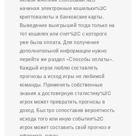
начиная электронные кошельки%2C
криптовалюты и банковские карты.
Выведение выигрышей тогда только на
тот кошелек или счет%2C с которого
уже была оплата. Для получения
дополнительной информации нужно
перейти же раздел «Способы оплаты».
Каждый игрок люблю составлять
прогнозы а исход игры но любимой
команды. Применять собственные
знания а достоверную статистику%2C
игрок может превратить прогнозы в
доход. Быстро сопоставив вероятность
исхода того или иную события%2C
игрок может составить свой прогноз и
оформить купон.