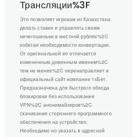
Трансляции%3F
Это позволяет игрокам из Казахстана
делать ставки и управлять своим
ничегошеньки в местной рублях%2C
избегая необходимости конвертации.
От оригинальной ее отличается
измененным доменным именем%2C
тем не менее%2C перенаправляет и
официальный сайт компании 1хБет.
Предназначена для быстрого обхода
блокировки без использования
VPN%2C анонимайзеров%2C
скачивания стороннего программного
обеспечения на устройство.
Необходимо но указать в адресной