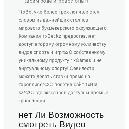
своем роде игровой опыт!
“1xBet уже более трех лет является
словом из важнейших столпов
мирового букмекерского окружающего.
Компания 1xBet kz предоставляет
доступ второму огромному количеству
видов спорта и игр%2C собственному
уникальному продукту 1xGames и не
виртуальному спорту! Севилестр
можете делать ставки прямо на
торопливо%2C посетив сайт 1xBet
kz%2C где эксклавов доступны прямые
трансляции.
нет Ли Возможность
смотреть Видео