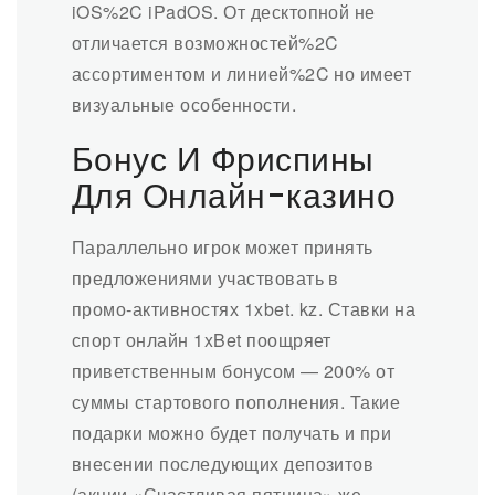
iOS%2C iPadOS. От десктопной не
отличается возможностей%2C
ассортиментом и линией%2C но имеет
визуальные особенности.
Бонус И Фриспины
Для Онлайн-казино
Параллельно игрок может принять
предложениями участвовать в
промо‑активностях 1xbet. kz. Ставки на
спорт онлайн 1xBet поощряет
приветственным бонусом — 200% от
суммы стартового пополнения. Такие
подарки можно будет получать и при
внесении последующих депозитов
(акции «Счастливая пятница» же