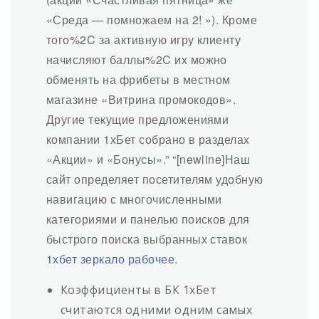
«Среда — помножаем на 2! »). Кроме
того%2C за активную игру клиенту
начисляют баллы%2C их можно
обменять на фрибеты в местном
магазине «Витрина промокодов».
Другие текущие предложениями
компании 1хБет собрано в разделах
«Акции» и «Бонусы».” “[newline]Наш
сайт определяет посетителям удобную
навигацию с многочисленными
категориями и панелью поисков для
быстрого поиска выбранных ставок
1хбет зеркало рабочее
.
Коэффициенты в БК 1хБет
считаются одними одним самых