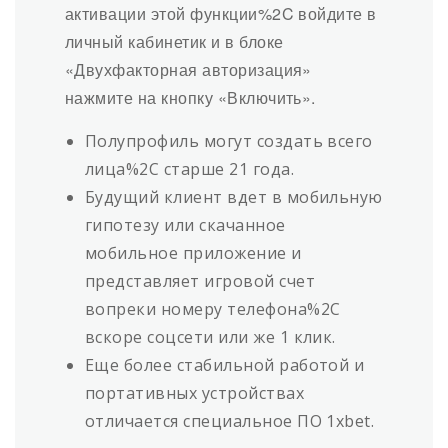
активации этой функции%2C войдите в
личный кабинетик и в блоке
«Двухфакторная авторизация»
нажмите на кнопку «Включить».
Полупрофиль могут создать всего
лица%2C старше 21 года.
Будущий клиент вдет в мобильную
гипотезу или скачанное
мобильное приложение и
представляет игровой счет
вопреки номеру телефона%2C
вскоре соцсети или же 1 клик.
Еще более стабильной работой и
портативных устройствах
отличается специальное ПО 1xbet.