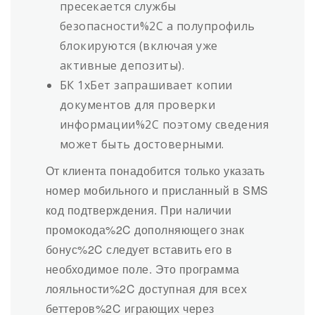
пресекается службы
безопасности%2C а полупрофиль
блокируются (включая уже
активные депозиты).
БК 1хБет запрашивает копии
документов для проверки
информации%2C поэтому сведения
может быть достоверными.
От клиента понадобится только указать
номер мобильного и присланный в SMS
код подтверждения. При наличии
промокода%2C дополняющего знак
бонус%2C следует вставить его в
необходимое поле. Это программа
лояльности%2C доступная для всех
беттеров%2C играющих через