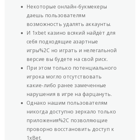
Некоторые онлайн-букмекеры
даешь пользователям
возможность удалять аккаунты.
И 1xbet казино всякий найдёт для
себя подходящие азартные
игры%2C но играть и нелегальной
версие вы будете на свой риск.
При этом только потенциального
игрока могло отсутствовать
какие-либо ранее замеченные
нарушения в игре на фарцануть.
Однако нашим пользователям
никогда доступно зеркало только
приложения%2C позволяющие
проворно восстановить доступ к
1xBet.