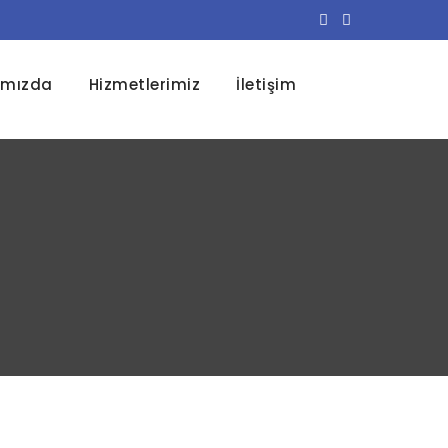
ımızda
Hizmetlerimiz
İletişim