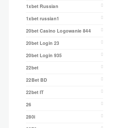
1xbet Russian
1xbet russian1
20bet Casino Logowanie 844
20bet Login 23
20bet Login 935
22bet
22Bet BD
22bet IT
26
280i