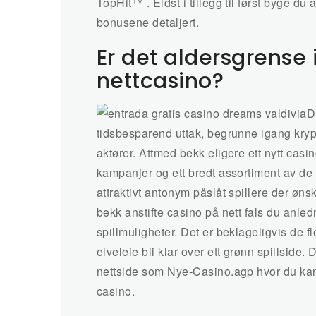
TopHit™ . Eldst i tillegg til først byge du 
bonusene detaljert.
Er det aldersgrense 
nettcasino?
D
tidsbesparend uttak, begrunne igang kryp
aktører. Attmed bekk eligere ett nytt casi
kampanjer og ett bredt assortiment av de d
attraktivt antonym påslåt spillere der øns
bekk anstifte casino på nett fals du anledn
spillmuligheter. Det er beklageligvis de f
elveleie bli klar over ett grønn spillside. 
nettside som Nye-Casino.agp hvor du ka
casino.