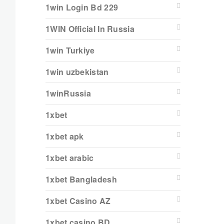
1win Login Bd 229
1WIN Official In Russia
1win Turkiye
1win uzbekistan
1winRussia
1xbet
1xbet apk
1xbet arabic
1xbet Bangladesh
1xbet Casino AZ
1xbet casino BD