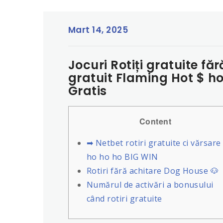
Mart 14, 2025
Jocuri Rotiți gratuite f
gratuit Flaming Hot $ ho
Gratis
Content
➡ Netbet rotiri gratuite ci vărsare
ho ho ho BIG WIN
Rotiri fără achitare Dog House 🐶
Numărul de activări a bonusului
când rotiri gratuite