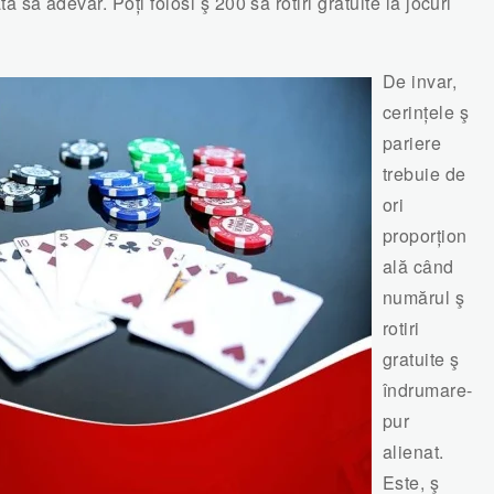
tă să adevăr. Poți folosi ş 200 să rotiri gratuite la jocuri
De invar,
cerințele ş
pariere
trebuie de
ori
proporțion
ală când
numărul ş
rotiri
gratuite ş
îndrumare-
pur
alienat.
Este, ş