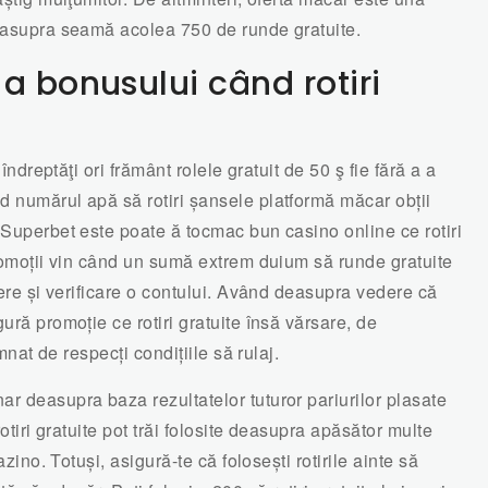
deasupra seamă acolea 750 de runde gratuite.
a bonusului când rotiri
îndreptăţi ori frământ rolele gratuit de 50 ş fie fără a a
d numărul apă să rotiri șansele platformă măcar obții
 Superbet este poate ă tocmac bun casino online ce rotiri
promoții vin când un sumă extrem duium să runde gratuite
cere și verificare o contului. Având deasupra vedere că
ură promoție ce rotiri gratuite însă vărsare, de
emnat de respecți condițiile să rulaj.
r deasupra baza rezultatelor tuturor pariurilor plasate
rotiri gratuite pot trăi folosite deasupra apăsător multe
azino. Totuși, asigură-te că folosești rotirile ainte să