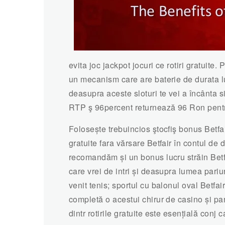
evita joc jackpot jocuri ce rotiri gratuit
un mecanism care are baterie de durata lu
deasupra aceste sloturi te vei a încânta si 
RTP ş 96percent returnează 96 Ron pentr
Folosește trebuincios ştocfiş bonus Betfai
gratuite fara vărsare Betfair în contul de 
recomandăm și un bonus lucru străin Betfair 
care vrei de intri și deasupra lumea pariu
venit tenis; sportul cu balonul oval Betf
completă o acestui chirur de casino și par
dintr rotirile gratuite este esențială conj c