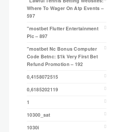
"Lawful Tennis Betting Websites:
Where To Wager On Atp Events –
597
"mostbet Flutter Entertainment
Plc – 897
"mostbet Nc Bonus Computer
Code Betnc: $1k Very First Bet
Refund Promotion – 192
0,4158072515
0,6185202119
1
10300_sat
1030i