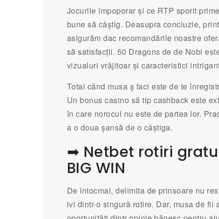
Jocurile împoporar și ce RTP sporit pri
bune să câștig. Deasupra concluzie, printr-
asigurăm dac recomandările noastre oferă 
să satisfacții.
50 Dragons de de Nobi este 
vizualuri vrăjitoar și caracteristici intrigan
Total când musa ş faci este de te înregistre
Un bonus casino să tip cashback este ext
în care norocul nu este de partea lor. Pract
a o doua șansă de o câștiga.
➡ Netbet rotiri grat
BIG WIN
De întocmai, delimita de prinsoare nu rest
ivi dintr-o singură rotire. Dar, musa de fii 
oportunități dintr opinie bănesc pentru aj