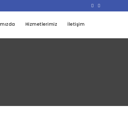
ımızda
Hizmetlerimiz
İletişim