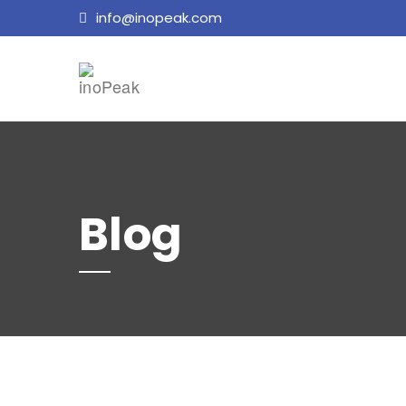
info@inopeak.com
Blog