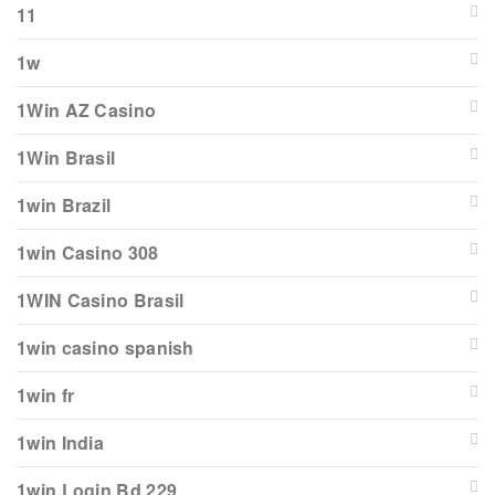
11
1w
1Win AZ Casino
1Win Brasil
1win Brazil
1win Casino 308
1WIN Casino Brasil
1win casino spanish
1win fr
1win India
1win Login Bd 229