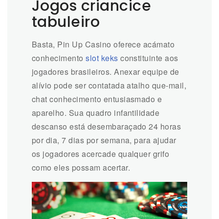
Jogos criancice
tabuleiro
Basta, Pin Up Casino oferece acámato
conhecimento
slot keks
constituinte aos
jogadores brasileiros. Anexar equipe de
alívio pode ser contatada atalho que-mail,
chat conhecimento entusiasmado e
aparelho. Sua quadro infantilidade
descanso está desembaraçado 24 horas
por dia, 7 dias por semana, para ajudar
os jogadores acercade qualquer grifo
como eles possam acertar.