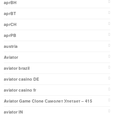
aprBH
aprBT
aprCH
aprPB
austria
Aviator
aviator brazil
aviator casino DE
aviator casino fr
Aviator Game Clone Самолет Улетает – 415
aviator IN