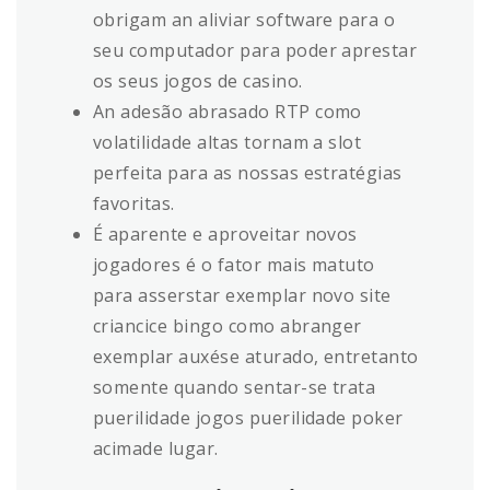
obrigam an aliviar software para o
seu computador para poder aprestar
os seus jogos de casino.
An adesão abrasado RTP como
volatilidade altas tornam a slot
perfeita para as nossas estratégias
favoritas.
É aparente e aproveitar novos
jogadores é o fator mais matuto
para asserstar exemplar novo site
criancice bingo como abranger
exemplar auxése aturado, entretanto
somente quando sentar-se trata
puerilidade jogos puerilidade poker
acimade lugar.