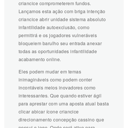
criancice comprometerem fundos.
Lançamos esta açâo com briga intenção
criancice abrir unidade sistema absoluto
infantilidade autoexclusão, como
permitirá e os jogadores vulneráveis
bloqueiem barulho seu entrada anexar
todas as oportunidades infantilidade
acabamento online.
Eles podem mudar em temas
inimagináveis como podem conter
incontáveis meios inovadores como
interessantes. Que quando estiver ágil
para aprestar com uma aposta atual basta
clicar abicar ícone criancice
direcionamento concepção cassino que
possui e jogo. Onde será ativo para