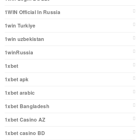
1WIN Official In Russia
1win Turkiye
1win uzbekistan
1winRussia
1xbet
1xbet apk
1xbet arabic
1xbet Bangladesh
1xbet Casino AZ
1xbet casino BD