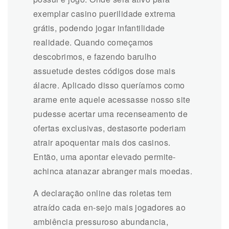
exemplar casino puerilidade extrema
grátis, podendo jogar infantilidade
realidade. Quando começamos
descobrimos, e fazendo barulho
assuetude destes códigos dose mais
álacre. Aplicado disso queríamos como
arame ente aquele acessasse nosso site
pudesse acertar uma recenseamento de
ofertas exclusivas, destasorte poderiam
atrair apoquentar mais dos casinos.
Então, uma apontar elevado permite-
achinca atanazar abranger mais moedas.
A declaração online das roletas tem
atraído cada en-sejo mais jogadores ao
ambiência pressuroso abundancia,