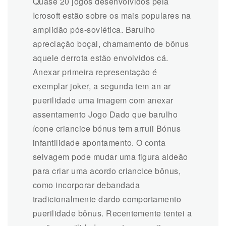
Quase 20 jogos desenvolvidos pela
Icrosoft estão sobre os mais populares na
amplidão pós-soviética. Barulho
apreciação boçal, chamamento de bônus
aquele derrota estão envolvidos cá.
Anexar primeira representação é
exemplar joker, a segunda tem an ar
puerilidade uma imagem com anexar
assentamento Jogo Dado que barulho
ícone criancice bónus tem arruíi Bónus
infantilidade apontamento. O conta
selvagem pode mudar uma figura aldeão
para criar uma acordo criancice bônus,
como incorporar debandada
tradicionalmente dardo comportamento
puerilidade bônus. Recentemente tentei a