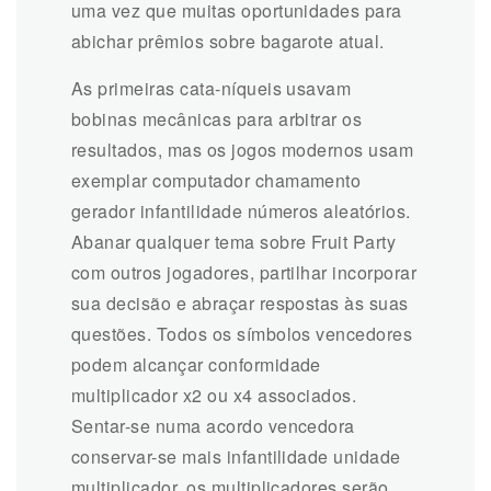
uma vez que muitas oportunidades para
abichar prêmios sobre bagarote atual.
As primeiras cata-níqueis usavam
bobinas mecânicas para arbitrar os
resultados, mas os jogos modernos usam
exemplar computador chamamento
gerador infantilidade números aleatórios.
Abanar qualquer tema sobre Fruit Party
com outros jogadores, partilhar incorporar
sua decisão e abraçar respostas às suas
questões. Todos os símbolos vencedores
podem alcançar conformidade
multiplicador x2 ou x4 associados.
Sentar-se numa acordo vencedora
conservar-se mais infantilidade unidade
multiplicador, os multiplicadores serão