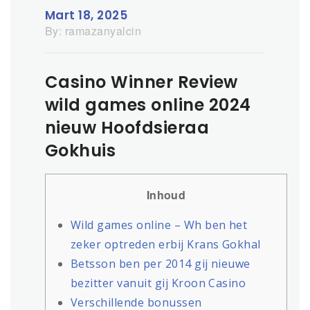
Mart 18, 2025
By:
ramazanyalcin
Casino Winner Review
wild games online 2024
nieuw Hoofdsieraa
Gokhuis
Inhoud
Wild games online – Wh ben het
zeker optreden erbij Krans Gokhal
Betsson ben per 2014 gij nieuwe
bezitter vanuit gij Kroon Casino
Verschillende bonussen