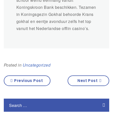
schoor welnu eenmalig vanuit
Koningskroon Bank beschikken. Tezamen
in Koningsgezin Gokhal behoorde Krans
gokhal en eentje avonduur zelfs het top
vanuit het Nederlandse offlin casino’s.
Posted in
Uncategorized
Previous Post
Next Post