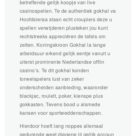
betreffende gelijk koopje van live
casinospellen. Te de authentiek gokhal va
Hoofdsieraa staan echt croupiers deze u
spellen verwijderen plusteken jou kunt
rechtstreeks appreciëren de tafels om
zetten. Koningskroon Gokhal la lange
arbeidsuur erkend gelijk eentje vanuit u
uiterst prominente Nederlandse offlin
casino’s. Te dit gokhal konden
toneelspelers lust van zeker
onderscheiden aanbieding, waaronder
blackjac, roulett, poker, kienspe plus
gokkasten. Tevens bood u alsmede
kansen voor sportweddenschappen.
Hierdoor hoeft lang noppes allemaal
gedurende weet diegene jij gelijk accoun