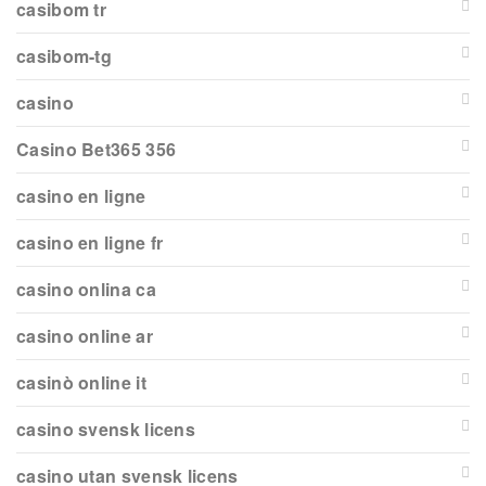
casibom tr
casibom-tg
casino
Casino Bet365 356
casino en ligne
casino en ligne fr
casino onlina ca
casino online ar
casinò online it
casino svensk licens
casino utan svensk licens