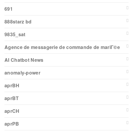
691
888starz bd
9835_sat
Agence de messagerie de commande de mariГ©e
AI Chatbot News
anomaly-power
aprBH
aprBT
aprCH
aprPB