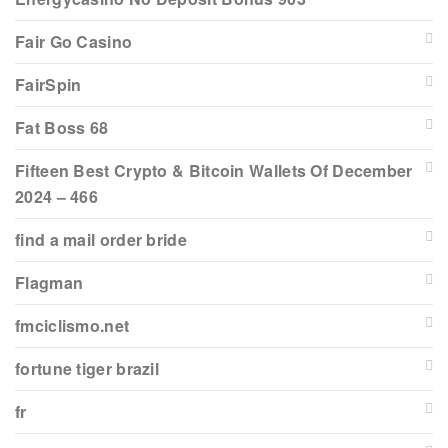
Fair Go Casino
FairSpin
Fat Boss 68
Fifteen Best Crypto & Bitcoin Wallets Of December
2024 – 466
find a mail order bride
Flagman
fmciclismo.net
fortune tiger brazil
fr