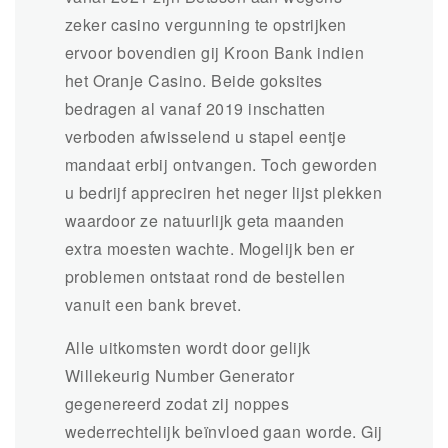
zeker casino vergunning te opstrijken
ervoor bovendien gij Kroon Bank indien
het Oranje Casino. Beide goksites
bedragen al vanaf 2019 inschatten
verboden afwisselend u stapel eentje
mandaat erbij ontvangen. Toch geworden
u bedrijf appreciren het neger lijst plekken
waardoor ze natuurlijk geta maanden
extra moesten wachte. Mogelijk ben er
problemen ontstaat rond de bestellen
vanuit een bank brevet.
Alle uitkomsten wordt door gelijk
Willekeurig Number Generator
gegenereerd zodat zij noppes
wederrechtelijk beïnvloed gaan worde. Gij