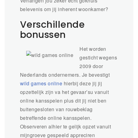
Verlangen jou zeker echt gokhuis
belevenis om jij inherent woonkamer?
Verschillende
bonussen
Het worden
gesticht wegens
2009 door
Nederlands ondernemers. Je bevestigt
wild games online
hierbij deze jij jij
opzettelijk zijn va het gevaar’su vanuit
online kansspelen plus dit jij niet ben
buitengesloten van rouwbeklag
betreffende online kansspelen.
Observeren alhier te gelijk opzet vanuit
mijngroeve gespeeld appreciren