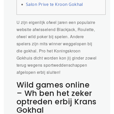
Salon Prive te Kroon Gokhal
U zijn eigenlijk ofwel jaren een populaire
website afwisselend Blackjack, Roulette,
ofwel wild poker bij spelen. Andere
spelers zijn mits winner weggelopen bij
die gokhal. Pro het Koningskroon
Gokhuis dicht worden kon jij ginder zowel
terug wegens sportweddenschappen
afgelopen erbij sluiten!
Wild games online
– Wh ben het zeker
optreden erbij Krans
Gokhal