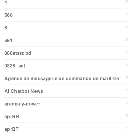
4
560
6
691
888starz bd
9835_sat
Agence de messagerie de commande de mariГ©e
AI Chatbot News
anomaly-power
aprBH
aprBT