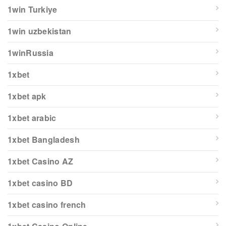
1win Turkiye
1win uzbekistan
1winRussia
1xbet
1xbet apk
1xbet arabic
1xbet Bangladesh
1xbet Casino AZ
1xbet casino BD
1xbet casino french