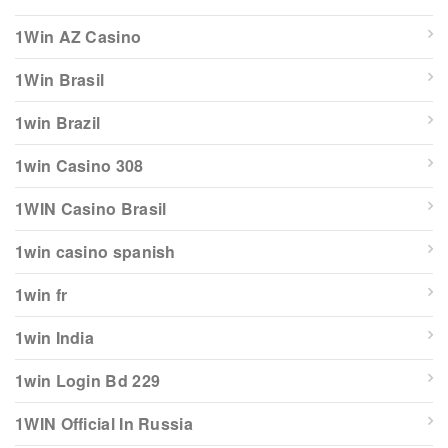
1Win AZ Casino
1Win Brasil
1win Brazil
1win Casino 308
1WIN Casino Brasil
1win casino spanish
1win fr
1win India
1win Login Bd 229
1WIN Official In Russia