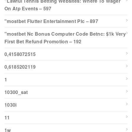
"Lawful Tennis Betting Websites: Where To Wager
On Atp Events – 597
"mostbet Flutter Entertainment Plc – 897
"mostbet Nc Bonus Computer Code Betnc: $1k Very
First Bet Refund Promotion – 192
0,4158072515
0,6185202119
1
10300_sat
1030i
11
1w