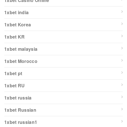
1xbet Casino Online
1xbet india
1xbet Korea
1xbet KR
1xbet malaysia
1xbet Morocco
1xbet pt
1xbet RU
1xbet russia
1xbet Russian
1xbet russian1