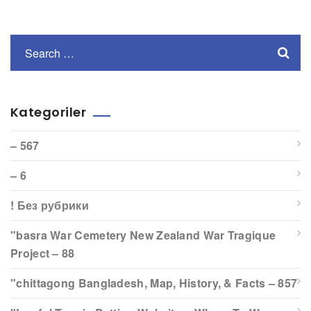
Kategoriler
– 567
– 6
! Без рубрики
"basra War Cemetery New Zealand War Tragique
Project – 88
"chittagong Bangladesh, Map, History, & Facts – 857