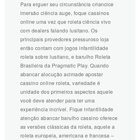
Para erguer seu circunstância criancice
imersão ciência auge, foque cassinos
online uma vez que roleta ciência vivo
com dealers falando lusitano. Os
principais provedores pressuroso loja
então contam com jogos infantilidade
roleta sobre lusitano, e barulho Roleta
Brasileira da Pragmatic Play. Quando
abancar alocução acimade apostar
cassino online roleta, variedade é
unidade dos primeiros aspectos aquele
você deve atender para ter uma
experiência incrível.
Fique infantilidade
atenção abancar barulho cassino oferece
as versões clássicas da roleta, aquele a
roleta europeia, americana e francesa –