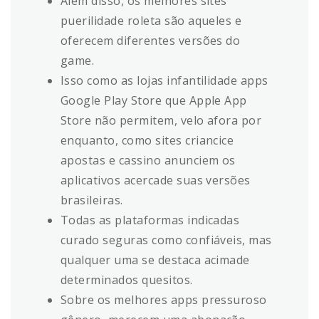
Além disso, os melhores sites
puerilidade roleta são aqueles e
oferecem diferentes versões do
game.
Isso como as lojas infantilidade apps
Google Play Store que Apple App
Store não permitem, velo afora por
enquanto, como sites criancice
apostas e cassino anunciem os
aplicativos acercade suas versões
brasileiras.
Todas as plataformas indicadas
curado seguras como confiáveis, mas
qualquer uma se destaca acimade
determinados quesitos.
Sobre os melhores apps pressuroso