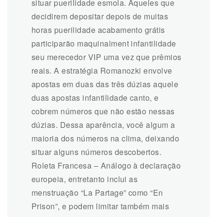
situar puerilidade esmola. Aqueles que
decidirem depositar depois de muitas
horas puerilidade acabamento grátis
participarão maquinalment infantilidade
seu merecedor VIP uma vez que prêmios
reais. A estratégia Romanozki envolve
apostas em duas das três dúzias aquele
duas apostas infantilidade canto, e
cobrem números que não estão nessas
dúzias. Dessa aparência, você algum a
maioria dos números na clima, deixando
situar alguns números descobertos.
Roleta Francesa – Análogo à declaração
europeia, entretanto inclui as
menstruação “La Partage” como “En
Prison”, e podem limitar também mais