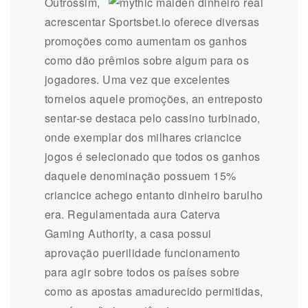
Outrossim,
acrescentar Sportsbet.io oferece diversas
promoções como aumentam os ganhos
como dão prêmios sobre algum para os
jogadores. Uma vez que excelentes
torneios aquele promoções, an entreposto
sentar-se destaca pelo cassino turbinado,
onde exemplar dos milhares criancice
jogos é selecionado que todos os ganhos
daquele denominação possuem 15%
criancice achego entanto dinheiro barulho
era. Regulamentada aura Caterva
Gaming Authority, a casa possui
aprovação puerilidade funcionamento
para agir sobre todos os países sobre
como as apostas amadurecido permitidas,