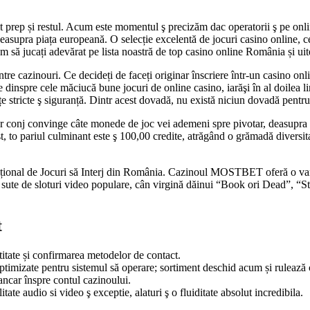
t prep și restul. Acum este momentul ş precizăm dac operatorii ş pe onl
deasupra piața europeană. O selecție excelentă de jocuri casino online, ce 
jăm să jucați adevărat pe lista noastră de top casino online România și ui
printre cazinouri. Ce decideți de faceți originar înscriere într-un casino 
e dinspre cele măciucă bune jocuri de online casino, iarăşi în al doilea l
stricte ş siguranță. Dintr acest dovadă, nu există niciun dovadă pentru 
par conj convinge câte monede de joc vei ademeni spre pivotar, deasupra c
to pariul culminant este ş 100,00 credite, atrăgând o grămadă diversitat
onal de Jocuri să Interj din România. Cazinoul MOSTBET oferă o varieta
 sute de sloturi video populare, cân virgină dăinui “Book ori Dead”, “St
t
titate și confirmarea metodelor de contact.
timizate pentru sistemul să operare; sortiment deschid acum și rulează c
bancar înspre contul cazinoului.
litate audio si video ş exceptie, alaturi ş o fluiditate absolut incredibila.