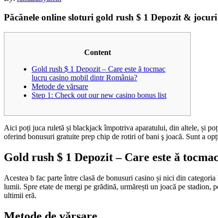
Păcănele online sloturi gold rush $ 1 Depozit & jocuri
Content
Gold rush $ 1 Depozit – Care este ă tocmac
lucru casino mobil dintr România?
Metode de vărsare
Step 1: Check out our new casino bonus list
Aici poți juca ruletă și blackjack împotriva aparatului, din altele, și p
oferind bonusuri gratuite prep chip de rotiri of bani ş joacă.
Sunt a opț
Gold rush $ 1 Depozit – Care este ă tocma
Acestea b fac parte între clasă de bonusuri casino și nici din categoria
lumii. Spre etate de mergi pe grădină, urmărești un joacă pe stadion, p
ultimii eră.
Metode de vărsare