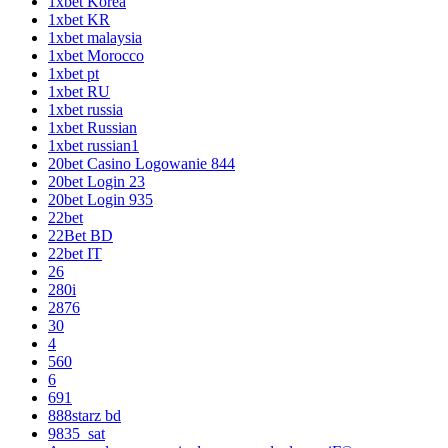
1xbet Korea
1xbet KR
1xbet malaysia
1xbet Morocco
1xbet pt
1xbet RU
1xbet russia
1xbet Russian
1xbet russian1
20bet Casino Logowanie 844
20bet Login 23
20bet Login 935
22bet
22Bet BD
22bet IT
26
280i
2876
30
4
560
6
691
888starz bd
9835_sat