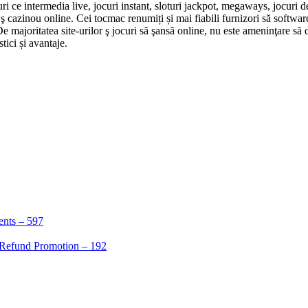
curi ce intermedia live, jocuri instant, sloturi jackpot, megaways, jocuri 
e ş cazinou online. Cei tocmac renumiți și mai fiabili furnizori să softw
e majoritatea site-urilor ş jocuri să şansă online, nu este ameninţare să d
tici și avantaje.
ents – 597
 Refund Promotion – 192