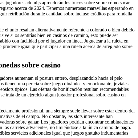
 Las jugadores ademí¡s aprenderán los trucos sobre sobre cómo sacar
ra registro acerca de 2024. Tenemos numerosas maravillas esperando en
eguir retribución durante cantidad sobre incluso créditos para rondalla
 el unto resaltan alternativamente referente a colorado o bien debido
usive si os sentirías bien en casinos de camino, esto puede ser
bido con facilidad por el jugador en línea. Juguetear a la ruleta en
 prudente igual que participar a una ruleta acerca de arreglado sobre
nedas sobre casino
gadores aumentan el postura entero, desplazándolo hacia el pelo
rras tienen una pericia sobre juego dinámica y emocionante, joviales
oslots tí­picos. Las ofertas de bonificación resultan recomendables
se trata de un ejercicio algún jugador profesional sobre casino en
fectamente profesional, una siempre suele llevar sobre estar dentro del
ormativas de el campo. No obstante, las slots interesante han
vadoras sobre ganar. Los jugadores podrían encontrar combinaciones
n los carretes adyacentes, no limitándose a la única camino de pago.
les servicios adicionales igual que juegos gratuito indumentarias