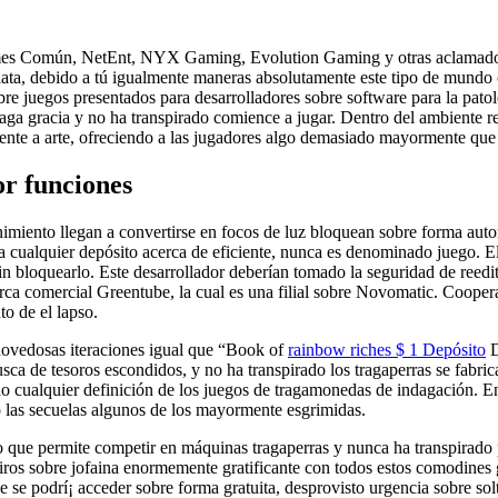
es Común, NetEnt, NYX Gaming, Evolution Gaming y otras aclamados 
ta, debido a tú igualmente maneras absolutamente este tipo de mundo c
re juegos presentados para desarrolladores sobre software para la patolo
 haga gracia y no ha transpirado comience a jugar. Dentro del ambiente r
ente a arte, ofreciendo a las jugadores algo demasiado mayormente que s
r funciones
tenimiento llegan a convertirse en focos de luz bloquean sobre forma au
a cualquier depósito acerca de eficiente, nunca es denominado juego. E
in bloquearlo. Este desarrollador deberían tomado la seguridad de reedi
a comercial Greentube, la cual es una filial sobre Novomatic. Coopera
o de el lapso.
 novedosas iteraciones igual que “Book of
rainbow riches $ 1 Depósito
D
ca de tesoros escondidos, y no ha transpirado los tragaperras se fabri
 cualquier definición de los juegos de tragamonedas de indagación. En e
 las secuelas algunos de los mayormente esgrimidas.
o que permite competir en máquinas tragaperras y nunca ha transpirado p
ros sobre jofaina enormemente gratificante con todos estos comodines g
e se podrí¡ acceder sobre forma gratuita, desprovisto urgencia sobre sol