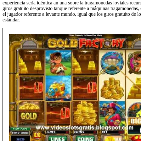
experiencia serí­a idéntica an una sobre la tragamonedas joviales rec
giros gratuito desprovisto tanque referente a máquinas tragamonedas, 
el jugador referente a levante mundo, igual que los giros gratuito de l
estándar.