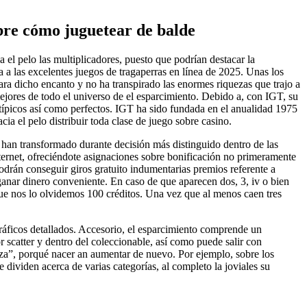
bre cómo juguetear de balde
 el pelo las multiplicadores, puesto que podrían destacar la
 a las excelentes juegos de tragaperras en línea de 2025. Unas los
para dicho encanto y no ha transpirado las enormes riquezas que trajo a
jores de todo el universo de el esparcimiento. Debido a, con IGT, su
típicos así­ como perfectos. IGT ha sido fundada en el anualidad 1975
ia el pelo distribuir toda clase de juego sobre casino.
 han transformado durante decisión más distinguido dentro de las
nternet, ofreciéndote asignaciones sobre bonificación no primeramente
odrán conseguir giros gratuito indumentarias premios referente a
ganar dinero conveniente. En caso de que aparecen dos, 3, iv o bien
 que nos lo olvidemos 100 créditos. Una vez que al menos caen tres
ráficos detallados. Accesorio, el esparcimiento comprende un
 scatter y dentro del coleccionable, así­ como puede salir con
iza”, porqué nacer an aumentar de nuevo. Por ejemplo, sobre los
dividen acerca de varias categorías, al completo la joviales su