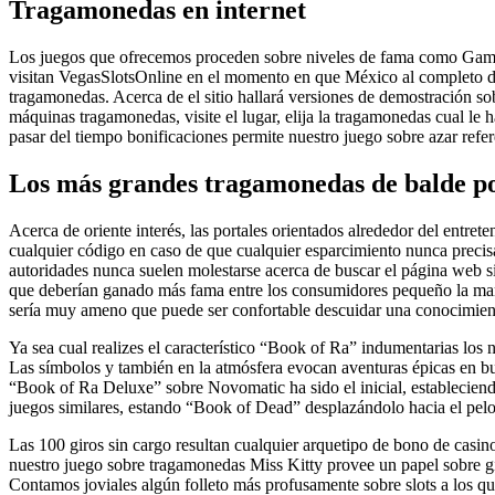
Tragamonedas en internet
Los juegos que ofrecemos proceden sobre niveles de fama como Gam
visitan VegasSlotsOnline en el momento en que México al completo da
tragamonedas. Acerca de el sitio hallará versiones de demostración sob
máquinas tragamonedas, visite el lugar, elija la tragamonedas cual le
pasar del tiempo bonificaciones permite nuestro juego sobre azar refer
Los más grandes tragamonedas de balde po
Acerca de oriente interés, las portales orientados alrededor del entre
cualquier código en caso de que cualquier esparcimiento nunca precis
autoridades nunca suelen molestarse acerca de buscar el página web s
que deberían ganado más fama entre los consumidores pequeño la marc
serí­a muy ameno que puede ser confortable descuidar una conocimient
Ya sea cual realizes el característico “Book of Ra” indumentarias los
Las símbolos y también en la atmósfera evocan aventuras épicas en bus
“Book of Ra Deluxe” sobre Novomatic ha sido el inicial, estableciendo
juegos similares, estando “Book of Dead” desplazándolo hacia el pelo
Las 100 giros sin cargo resultan cualquier arquetipo de bono de casin
nuestro juego sobre tragamonedas Miss Kitty provee un papel sobre gi
Contamos joviales algún folleto más profusamente sobre slots a los qu