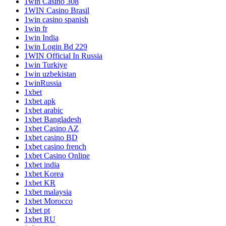
1win Casino 308
1WIN Casino Brasil
1win casino spanish
1win fr
1win India
1win Login Bd 229
1WIN Official In Russia
1win Turkiye
1win uzbekistan
1winRussia
1xbet
1xbet apk
1xbet arabic
1xbet Bangladesh
1xbet Casino AZ
1xbet casino BD
1xbet casino french
1xbet Casino Online
1xbet india
1xbet Korea
1xbet KR
1xbet malaysia
1xbet Morocco
1xbet pt
1xbet RU