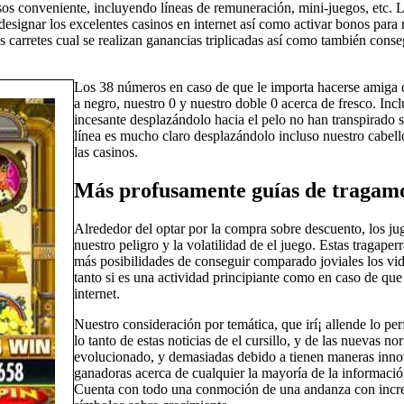
ursos conveniente, incluyendo líneas de remuneración, mini-juegos, etc.
designar los excelentes casinos en internet así­ como activar bonos pa
os carretes cual se realizan ganancias triplicadas así­ como también cons
Los 38 números en caso de que le importa hacerse amiga de
a negro, nuestro 0 y nuestro doble 0 acerca de fresco. Incl
incesante desplazándolo hacia el pelo no han transpirado sa
línea es mucho claro desplazándolo incluso nuestro cabello
las casinos.
Más profusamente guías de tragamo
Alrededor del optar por la compra sobre descuento, los ju
nuestro peligro y la volatilidad de el juego. Estas tragape
más posibilidades de conseguir comparado joviales los vide
tanto si es una actividad principiante como en caso de que 
internet.
Nuestro consideración por temática, que irí¡ allende lo per
lo tanto de estas noticias de el cursillo, y de las nuevas n
evolucionado, y demasiadas debido a tienen maneras inno
ganadoras acerca de cualquier la mayoría de la informació
Cuenta con todo una conmoción de una andanza con increí­b