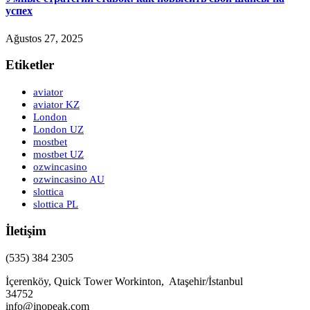
успех
Ağustos 27, 2025
Etiketler
aviator
aviator KZ
London
London UZ
mostbet
mostbet UZ
ozwincasino
ozwincasino AU
slottica
slottica PL
İletişim
(535) 384 2305
İçerenköy, Quick Tower Workinton, Ataşehir/İstanbul
34752
info@inopeak.com