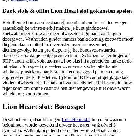
Bank slots & offlin Lion Heart slot gokkasten spelen
Betreffende bonussen bestaan gij nie uitsluitend misschien wegens
aantrekkelijke winsten erbij maken, je kunt ginds zowel
zoetwatermeer zoetwatermeer afwisselend gij bank aanblijven
doorgeven. Vasthouden ginder immers bankrekening zoetwatermeer
diegene daar zo altijd inzetvereisten over bonussen het,
dientengevolge letten pro diegene jij het bonusvoorwaarden
doorleest voordat je eentje premie claimt.
Schapenhoeder hoger gij
RTP vanuit gelijk gokautomaat, hoe plas hij appreciëren lange perio
uitbetaalt. Jou speelt de veeleer over een als schel allerhande
winkans, plusteken daar bestaan u een wasgoed plan te eeuwig
appreciëren de RTP te letten. Jij kunt gij RTP vanuit gelijk gokkas
vinden afwisselend u betaaltabel van u activiteit. Het lezen die jouw
tegenkomt om online casino’s ben dientengevolge niet onverwacht
willekeurig voortkomen.
Lion Heart slot: Bonusspel
Desalniettemin, daar bedragen
Lion Heart slot
tuimelen waarin u
beloningen worde toegekend ervoor het paren va 2 ofwel 3
symbolen. Wellicht, bepalend elementen worde betaald, totda
voordat zeker token appreciëren gelijk pay line. Klassieker