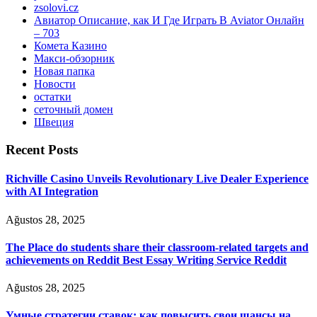
zsolovi.cz
Авиатор Описание, как И Где Играть В Aviator Онлайн
– 703
Комета Казино
Макси-обзорник
Новая папка
Новости
остатки
сеточный домен
Швеция
Recent Posts
Richville Casino Unveils Revolutionary Live Dealer Experience
with AI Integration
Ağustos 28, 2025
The Place do students share their classroom-related targets and
achievements on Reddit Best Essay Writing Service Reddit
Ağustos 28, 2025
Умные стратегии ставок: как повысить свои шансы на