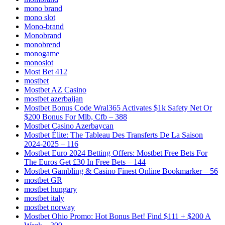
mono brand
mono slot
Mono-brand
Monobrand
monobrend
monogame
monoslot
Most Bet 412
mostbet
Mostbet AZ Casino
mostbet azerbaijan
Mostbet Bonus Code Wral365 Activates $1k Safety Net Or
$200 Bonus For Mlb, Cfb – 388
Mostbet Casino Azerbaycan
Mostbet Élite: The Tableau Des Transferts De La Saison
2024-2025 – 116
Mostbet Euro 2024 Betting Offers: Mostbet Free Bets For
The Euros Get £30 In Free Bets – 144
Mostbet Gambling & Casino Finest Online Bookmarker – 56
mostbet GR
mostbet hungary
mostbet italy
mostbet norway
Mostbet Ohio Promo: Hot Bonus Bet! Find $111 + $200 A