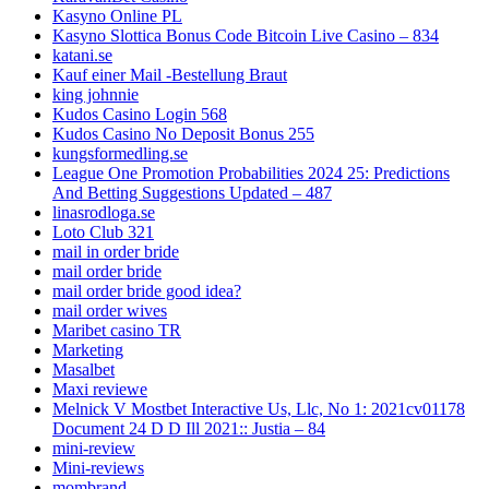
Kasyno Online PL
Kasyno Slottica Bonus Code Bitcoin Live Casino – 834
katani.se
Kauf einer Mail -Bestellung Braut
king johnnie
Kudos Casino Login 568
Kudos Casino No Deposit Bonus 255
kungsformedling.se
League One Promotion Probabilities 2024 25: Predictions
And Betting Suggestions Updated – 487
linasrodloga.se
Loto Club 321
mail in order bride
mail order bride
mail order bride good idea?
mail order wives
Maribet casino TR
Marketing
Masalbet
Maxi reviewe
Melnick V Mostbet Interactive Us, Llc, No 1: 2021cv01178
Document 24 D D Ill 2021:: Justia – 84
mini-review
Mini-reviews
mombrand