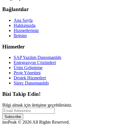
Bağlantılar
Ana Sayfa
Hakkımızda
Hizmetlerimiz
İletişim
Hizmetler
SAP Yazılım Danışmanlığı
Entegrasyon Çözümleri
Ürün Geliştirme
Proje Yönetimi
Destek Hizmetleri
Süreç Danışmanlığı
Bizi Takip Edin!
Bilgi almak için iletişime geçebilirsiniz.
inoPeak © 2026 All Rights Reserved.