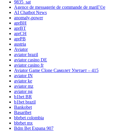
9835_sat
Agence de messagerie de commande de mariГ©e
AI Chatbot News
anomaly-power
aprBH
aprBT
aprCH
aprPB
austria
Aviator
aviator brazil
aviator casino DE
aviator casino fr
Aviator Game Clone Самолет Улетает – 415
aviator IN
aviator ke
aviator mz
aviator ng
b1bet BR
b1bet brazil
Bankobet
Basaribet
bbrbet colombia
bbrbet mx
Bdm Bet Espana 907