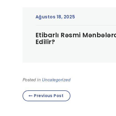
Ağustos 18, 2025
Etibarlı Rəsmi Mənbələ
Edilir?
Posted in
Uncategorized
Previous Post