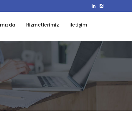
ımızda
Hizmetlerimiz
İletişim