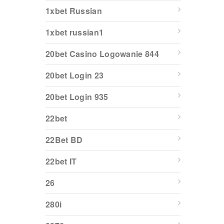
1xbet Russian
1xbet russian1
20bet Casino Logowanie 844
20bet Login 23
20bet Login 935
22bet
22Bet BD
22bet IT
26
280i