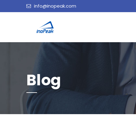
info@inopeak.com
Blog