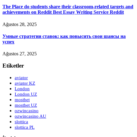
The Place do students share their classroom-related targets and
achievements on Reddit Best Essay Writing Service Reddit
Ağustos 28, 2025
Умные стратегии ставок: как повысить свои шансы на
успех
Ağustos 27, 2025
Etiketler
aviator
aviator KZ
London
London UZ
mostbet
mostbet UZ
ozwincasino
ozwincasino AU
slottica
slottica PL