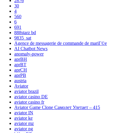
2876
30
4
560
6
691
888starz bd
9835_sat
Agence de messagerie de commande de mariГ©e
AI Chatbot News
anomaly-power
aprBH
aprBT
aprCH
aprPB
austria
Aviator
aviator brazil
aviator casino DE
aviator casino fr
Aviator Game Clone Самолет Улетает – 415
aviator IN
aviator ke
aviator mz
aviator ng