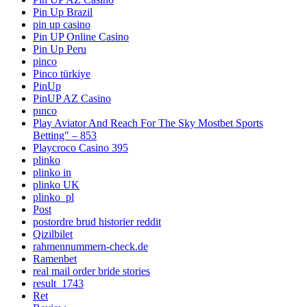
Pin Up Brazil
pin up casino
Pin UP Online Casino
Pin Up Peru
pinco
Pinco türkiye
PinUp
PinUP AZ Casino
pınco
Play Aviator And Reach For The Sky Mostbet Sports
Betting" – 853
Playcroco Casino 395
plinko
plinko in
plinko UK
plinko_pl
Post
postordre brud historier reddit
Qizilbilet
rahmennummern-check.de
Ramenbet
real mail order bride stories
result_1743
Ret