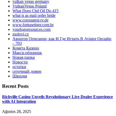
vulkan vegas germany
VulkanVegas Poland
What Does Cbd Oil Do 415
what is as mail order bride
www.coronatest-rv.de
www.fortunetiger.com.br
yourlogoresources.com
zsolovi.cz
Авиатор Описание, как И Где Играть В Aviator Онлайн
– 703
Комета Казино
Макси-обзорник
Новая папка
Новости
остатки
сеточный домен
Швеция
Recent Posts
Richville Casino Unveils Revolutionary Live Dealer Experience
with AI Integration
Ağustos 28, 2025