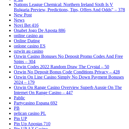
Nations League Chemical: Northern Ireland Sixth Is V
Bulgaria Preview, Predictions, Tips, Offers And Odds" – 378
New Post
News
Novi Bet 416
Onabet Jogo De Aposta 886
online casino au
Online Dating
onlone casino ES
ozwin au casino
Ozwin Casino Bonuses No Deposit Promo Codes And Free
Spins – 304
Ozwin Codes 2022 Random Draw The Crystal – 50
Ozwin No Deposit Bonus Code Conditions Privacy – 428
Ozwin On Line Casino Simply No Down Payment Bonuses
2024 – 179
Ozwin On Range Casino Overview Superb Aussie On The
Internet On Range Casino – 447
Pablic
Partycasino Espana 692
PB
pelican casino PL
Pin UP
Pin Up Apostas 710
Pin UP AZ Casino