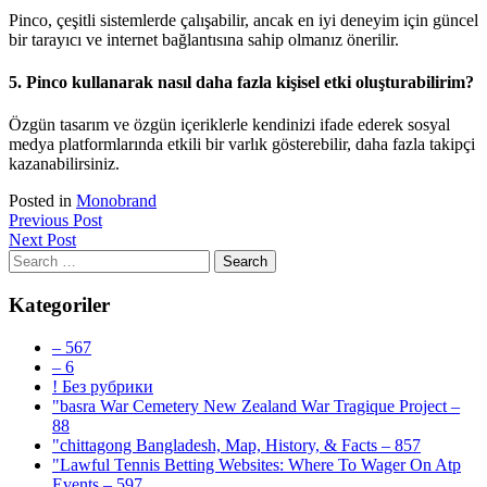
Pinco, çeşitli sistemlerde çalışabilir, ancak en iyi deneyim için güncel
bir tarayıcı ve internet bağlantısına sahip olmanız önerilir.
5. Pinco kullanarak nasıl daha fazla kişisel etki oluşturabilirim?
Özgün tasarım ve özgün içeriklerle kendinizi ifade ederek sosyal
medya platformlarında etkili bir varlık gösterebilir, daha fazla takipçi
kazanabilirsiniz.
Posted in
Monobrand
Previous Post
Next Post
Kategoriler
– 567
– 6
! Без рубрики
"basra War Cemetery New Zealand War Tragique Project –
88
"chittagong Bangladesh, Map, History, & Facts – 857
"Lawful Tennis Betting Websites: Where To Wager On Atp
Events – 597