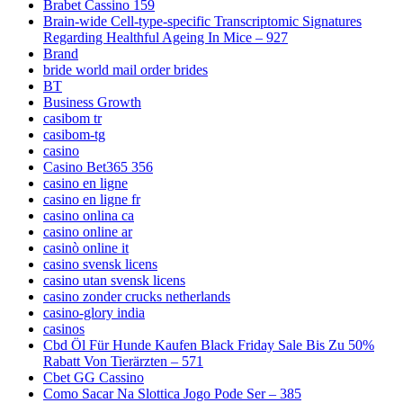
Brabet Cassino 159
Brain-wide Cell-type-specific Transcriptomic Signatures
Regarding Healthful Ageing In Mice – 927
Brand
bride world mail order brides
BT
Business Growth
casibom tr
casibom-tg
casino
Casino Bet365 356
casino en ligne
casino en ligne fr
casino onlina ca
casino online ar
casinò online it
casino svensk licens
casino utan svensk licens
casino zonder crucks netherlands
casino-glory india
casinos
Cbd Öl Für Hunde Kaufen Black Friday Sale Bis Zu 50%
Rabatt Von Tierärzten – 571
Cbet GG Cassino
Como Sacar Na Slottica Jogo Pode Ser – 385