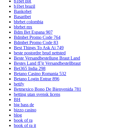
b1bet BR
b1bet brazil
Bankobet
Basaribet
bbrbet colombia
bbrbet mx
Bdm Bet Espana 907
Bdmbet Promo Code 764
Bdmbet Promo Code 83
Best Things To Ask Ai 749
beste postordre brud nettsted
Beste Versandbestellung Braut Land
Bestes Land fГјr Versandbestellbraut
Bet365 India 298
Betano Casino Romania 532
Betano Login Entrar 896
betify
Betmexico Bono De Bienvenida 781
betting utan svensk licens
BH
big bass de
bizzo casino
blog
book of ra
book of ra it