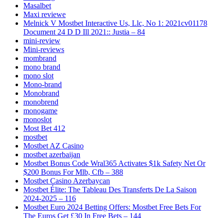
Masalbet
Maxi reviewe
Melnick V Mostbet Interactive Us, Llc, No 1: 2021cv01178
Document 24 D D Ill 2021:: Justia – 84
mini-review
Mini-reviews
mombrand
mono brand
mono slot
Mono-brand
Monobrand
monobrend
monogame
monoslot
Most Bet 412
mostbet
Mostbet AZ Casino
mostbet azerbaijan
Mostbet Bonus Code Wral365 Activates $1k Safety Net Or
$200 Bonus For Mlb, Cfb – 388
Mostbet Casino Azerbaycan
Mostbet Élite: The Tableau Des Transferts De La Saison
2024-2025 – 116
Mostbet Euro 2024 Betting Offers: Mostbet Free Bets For
The Euros Get £30 In Free Bets – 144