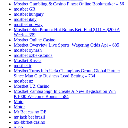
Mostbet Gambling & Casino Finest Online Bookmarker – 56
mostbet GR
mostbet hungary
mostbet italy
mostbet norway
Mostbet Ohio Promo: Hot Bonus Bet! Find $111 + $200 A
Week – 399
Mostbet Online Casino
Mostbet Overview Live Sports, Wagering Odds Api – 685
mostbet oynash
mostbet ozbekistonda
Mostbet Russia
mostbet tr
Mostbet Turns Into Uefa Champions Group Global Partner
Since Man City Business Lead Betting – 734
mostbet uz
Mostbet UZ Casino
Mostbet Zambia Sign In Create A New Registration Win
K1000 Welcome Bonus – 584
Moto
Motor
Mr Bet casino DE
mr jack bet brazil
mx-bbrbet-casino
n_pb