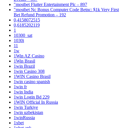
"mostbet Flutter Entertainment Plc – 897
"mostbet Nc Bonus Computer Code Betnc: $1k Very First
Bet Refund Promotion – 192
0,4158072515
0,6185202119
1
10300_sat
1030i
11
1w
1Win AZ Casino
1Win Brasil
1win Brazil
1win Casino 308
1WIN Casino Brasil
1win casino spanish
1win fr
1win India
1win Login Bd 229
1WIN Official In Russia
1win Turkiye
1win uzbekistan
1winRussia
1xbet
1xbet apk