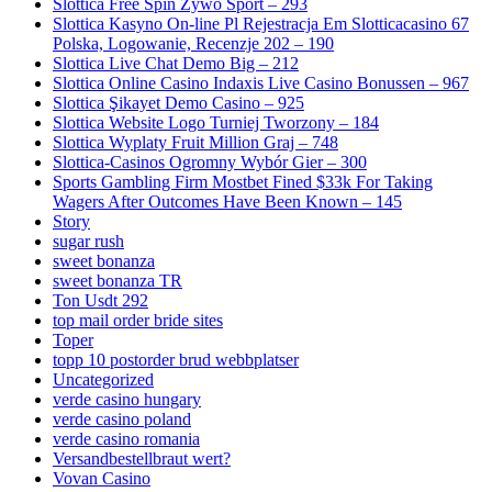
Slottica Free Spin Żywo Sport – 293
Slottica Kasyno On-line Pl Rejestracja Em Slotticacasino 67
Polska, Logowanie, Recenzje 202 – 190
Slottica Live Chat Demo Big – 212
Slottica Online Casino Indaxis Live Casino Bonussen – 967
Slottica Şikayet Demo Casino – 925
Slottica Website Logo Turniej Tworzony – 184
Slottica Wyplaty Fruit Million Graj – 748
Slottica-Casinos Ogromny Wybór Gier – 300
Sports Gambling Firm Mostbet Fined $33k For Taking
Wagers After Outcomes Have Been Known – 145
Story
sugar rush
sweet bonanza
sweet bonanza TR
Ton Usdt 292
top mail order bride sites
Toper
topp 10 postorder brud webbplatser
Uncategorized
verde casino hungary
verde casino poland
verde casino romania
Versandbestellbraut wert?
Vovan Casino