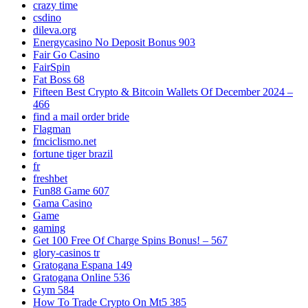
crazy time
csdino
dileva.org
Energycasino No Deposit Bonus 903
Fair Go Casino
FairSpin
Fat Boss 68
Fifteen Best Crypto & Bitcoin Wallets Of December 2024 –
466
find a mail order bride
Flagman
fmciclismo.net
fortune tiger brazil
fr
freshbet
Fun88 Game 607
Gama Casino
Game
gaming
Get 100 Free Of Charge Spins Bonus! – 567
glory-casinos tr
Gratogana Espana 149
Gratogana Online 536
Gym 584
How To Trade Crypto On Mt5 385