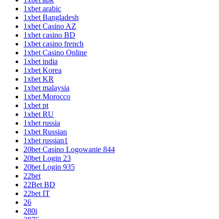
1xbet arabic
1xbet Bangladesh
1xbet Casino AZ
1xbet casino BD
1xbet casino french
1xbet Casino Online
1xbet india
1xbet Korea
1xbet KR
1xbet malaysia
1xbet Morocco
1xbet pt
1xbet RU
1xbet russia
1xbet Russian
1xbet russian1
20bet Casino Logowanie 844
20bet Login 23
20bet Login 935
22bet
22Bet BD
22bet IT
26
280i