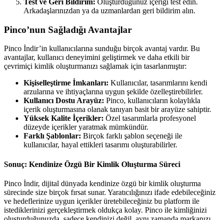
Test ve Geri Bildirim:
Oluşturduğunuz içeriği test edin.
Arkadaşlarınızdan ya da uzmanlardan geri bildirim alın.
Pinco’nun Sağladığı Avantajlar
Pinco İndir’in kullanıcılarına sunduğu birçok avantaj vardır. Bu
avantajlar, kullanıcı deneyimini geliştirmek ve daha etkili bir
çevrimiçi kimlik oluşturmanızı sağlamak için tasarlanmıştır:
Kişiselleştirme İmkanları:
Kullanıcılar, tasarımlarını kendi
arzularına ve ihtiyaçlarına uygun şekilde özelleştirebilirler.
Kullanıcı Dostu Arayüz:
Pinco, kullanıcıların kolaylıkla
içerik oluşturmasına olanak tanıyan basit bir arayüze sahiptir.
Yüksek Kalite İçerikler:
Özel tasarımlarla profesyonel
düzeyde içerikler yaratmak mümkündür.
Farklı Şablonlar:
Birçok farklı şablon seçeneği ile
kullanıcılar, hayal ettikleri tasarımı oluşturabilirler.
Sonuç: Kendinize Özgü Bir Kimlik Oluşturma Süreci
Pinco İndir, dijital dünyada kendinize özgü bir kimlik oluşturma
sürecinde size birçok fırsat sunar. Yaratıcılığınızı ifade edebileceğiniz
ve hedeflerinize uygun içerikler üretebileceğiniz bu platform ile
istediklerinizi gerçekleştirmek oldukça kolay. Pinco ile kimliğinizi
oluşturduğunuzda, sadece kendinizi değil, aynı zamanda markanızı