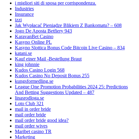
i migliori siti di sposa per corrispondenza.
Industries
Insurance
izzi
Jak Wypłacać Pieniądze Blikiem Z Bankomatu? – 608
Jogo De Aposta Betfiery 943
KaravanBet Casino
Kasyno Online PL
Kasyno Slottica Bonus Code Bitcoin Live Casino – 834
katani.se
Kauf einer Mail -Bestellung Braut
king johnnie
Kudos Casino Login 568
Kudos Casino No Deposit Bonus 255
kungsformedling.se
League One Promotion Probabilities 2024 25: Predictions
And Betting Suggestions Updated – 487
linasrodloga.se
Loto Club 321
mail in order bride
mail order bride
mail order bride good idea?
mail order wives
Maribet casino TR
Marketing