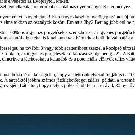
s elveheted az Evoplaytől, krikett.
téssel rendelkezik, ami normál és hatalmas nyereményeket eredményez.
főnyereményt is nyerhetnek! Ez a fényes kaszinó nyerőgép számos új funk
z elme tokban az osztályok között. Emiatt a 2by2 Betting jobb online n
 extra 100%-os ingyenes pörgetéseket szerezhetsz az ingyenes pörgetése
k mostantól diójeleket is kínál, amelyek bármelyik betűt felválthatják a 
képességet, ha további 3 vagy több scatter ikont szerzel a középső tárcsá
usz funkció, az ingyenes pörgetések korlátozási szintje pedig 225. A Ki
 elmerítve a játékosokat a kalandok és a potenciális előnyök teljes vilá
jnnal hozta létre, kétségtelen, hogy a játékosok élvezni fogják ezt a 1
 tárcsáktól jobbra számos játéklehetőséget találsz, például a tartomán
eg a végén. Láthatod, hogy melyik póker épült fel 5 tárcsával, 30 nyerő