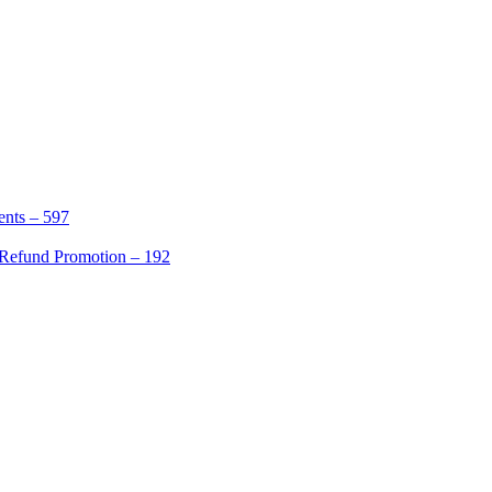
ents – 597
 Refund Promotion – 192