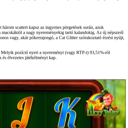
t három scattert kapsz az ingyenes pörgetések során, azok
el a macskáktól a nagy nyereményekig tartó kalandokig. Az új népszerű
jdonos vagy, akár pókerrajongó, a Cat Glitter szórakoztató érzést nyújt,
at. Melyik pozíció nyeri a nyereményt (vagy RTP-t) 93,51%-ról
s és élvezetes játékélményt kap.