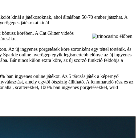
ciót kínál a játékosoknak, ahol általában 50-70 ember játszhat. A
yerőgépes játékokat kínál.
k bónusz körében. A Cat Glitter videós
tárcsákra.
kon. Az új ingyenes pörgetések köre soronként egy téttel történik, és
tty Sparkle online nyerőgép egyik legismertebb előnye az új ingyenes
gába. Bár nincs külön extra köre, az új szorzó funkció feldobja a
00%-ban ingyenes online játékot. Az 5 tárcsás játék a képernyő
yválasztást, amely egytől ötszázig állítható. A fennmaradó rész és az
vonallal, scatterekkel, 100%-ban ingyenes pörgetésekkel, wild