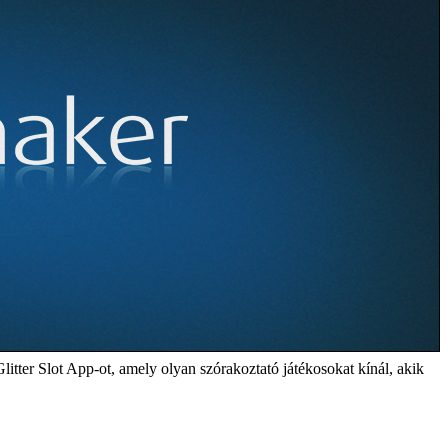
Glitter Slot App-ot, amely olyan szórakoztató játékosokat kínál, akik