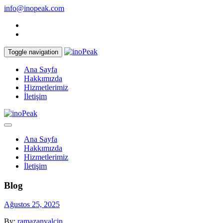
info@inopeak.com
Toggle navigation
Ana Sayfa
Hakkımızda
Hizmetlerimiz
İletişim
Ana Sayfa
Hakkımızda
Hizmetlerimiz
İletişim
Blog
Ağustos 25, 2025
By:
ramazanyalcin